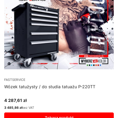
FASTSERVICE
Wózek tatużysty / do studia tatuażu P-220TT
4 287,61 zł
Cena
3 485,86 zł
bez VAT
Cena
Zobacz produkt