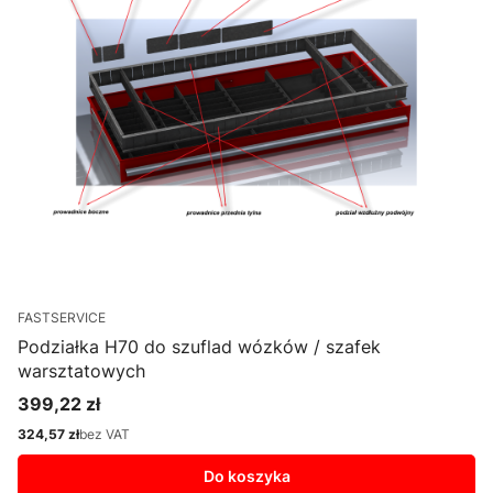
FASTSERVICE
Podziałka H70 do szuflad wózków / szafek
warsztatowych
399,22 zł
Cena
324,57 zł
bez VAT
Cena
Do koszyka