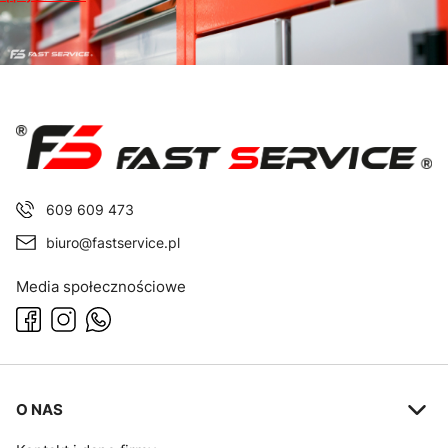
609 609 473
biuro@fastservice.pl
Media społecznościowe
Linki w stopce
O NAS