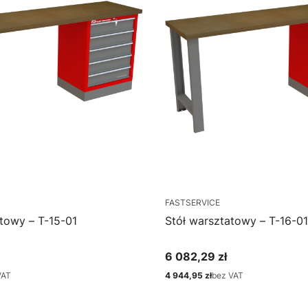
FASTSERVICE
towy – T-15-01
Stół warsztatowy – T-16-01
6 082,29 zł
Cena
VAT
4 944,95 zł
bez VAT
Cena
bacz produkt
Zobacz produkt