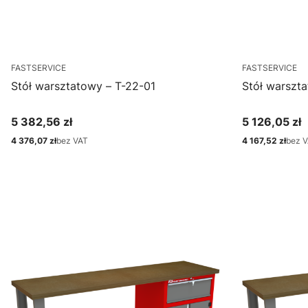
FASTSERVICE
FASTSERVICE
Stół warsztatowy – T-22-01
Stół warszt
5 382,56 zł
5 126,05 zł
Cena
Cena
4 376,07 zł
bez VAT
4 167,52 zł
bez 
Cena
Cena
Zobacz produkt
Zo