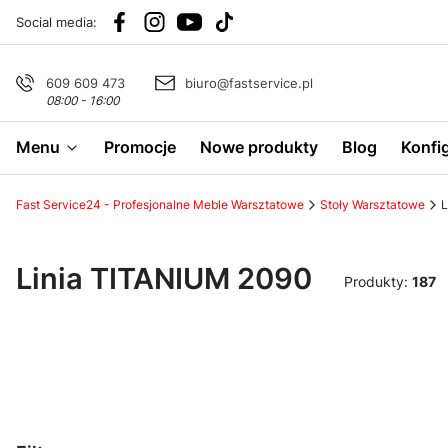
Social media:
609 609 473
biuro@fastservice.pl
08:00 - 16:00
Menu
Promocje
Nowe produkty
Blog
Konfi
Fast Service24 - Profesjonalne Meble Warsztatowe
Stoły Warsztatowe
L
Linia TITANIUM 2090
Produkty:
187