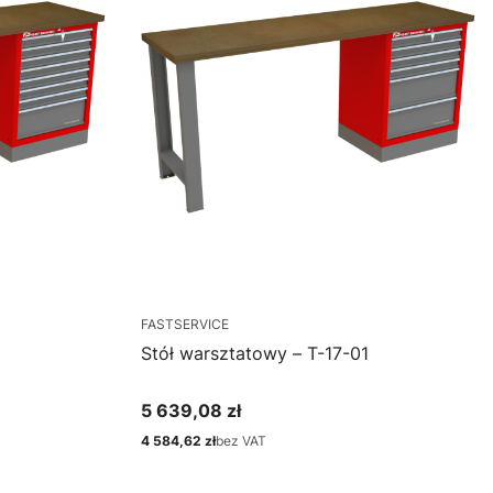
FASTSERVICE
Stół warsztatowy – T-17-01
5 639,08 zł
Cena
4 584,62 zł
bez VAT
Cena
Zobacz produkt