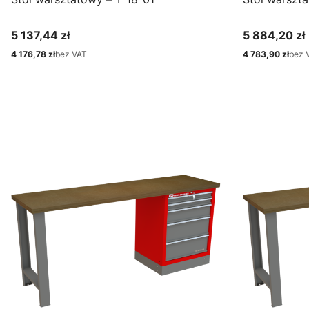
5 137,44 zł
5 884,20 zł
Cena
Cena
4 176,78 zł
bez VAT
4 783,90 zł
bez 
Cena
Cena
Zobacz produkt
Zo