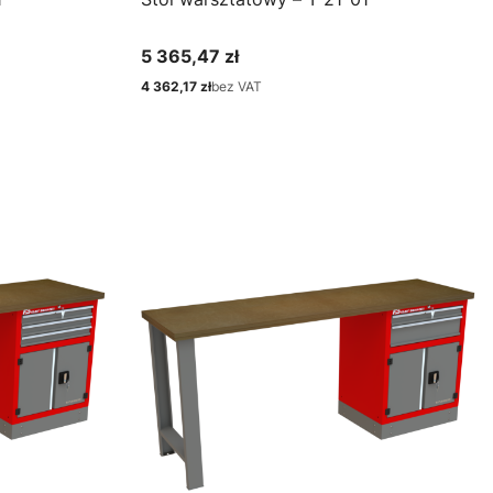
5 365,47 zł
Cena
4 362,17 zł
bez VAT
Cena
Zobacz produkt