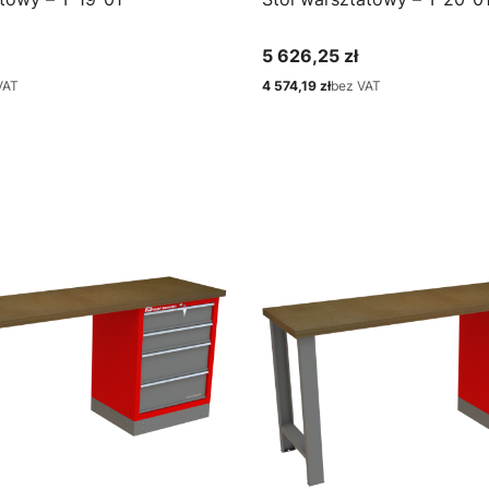
5 626,25 zł
Cena
VAT
4 574,19 zł
bez VAT
Cena
bacz produkt
Zobacz produkt