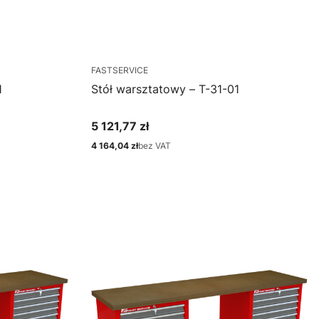
FASTSERVICE
1
Stół warsztatowy – T-31-01
5 121,77 zł
Cena
4 164,04 zł
bez VAT
Cena
Zobacz produkt