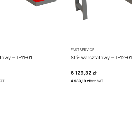
FASTSERVICE
towy – T-11-01
Stół warsztatowy – T-12-01
6 129,32 zł
Cena
VAT
4 983,19 zł
bez VAT
Cena
bacz produkt
Zobacz produkt