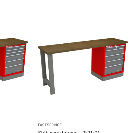
FASTSERVICE
1
Stół warsztatowy – T-21-01