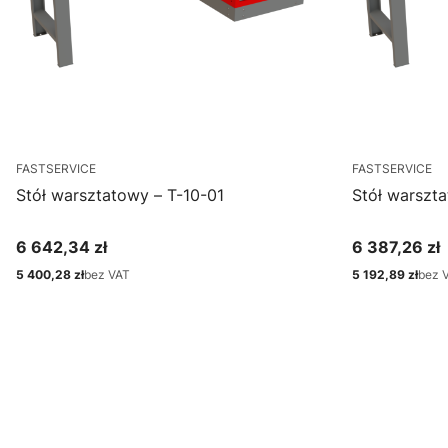
FASTSERVICE
FASTSERVICE
Stół warsztatowy – T-10-01
Stół warszta
6 642,34 zł
6 387,26 zł
Cena
Cena
5 400,28 zł
bez VAT
5 192,89 zł
bez 
Cena
Cena
Zobacz produkt
Zo