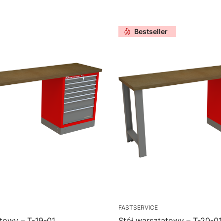
Bestseller
FASTSERVICE
towy – T-19-01
Stół warsztatowy – T-20-0