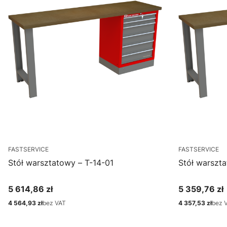
FASTSERVICE
FASTSERVICE
Stół warsztatowy – T-14-01
Stół warszta
5 614,86 zł
5 359,76 zł
Cena
Cena
4 564,93 zł
bez VAT
4 357,53 zł
bez 
Cena
Cena
Zobacz produkt
Zo