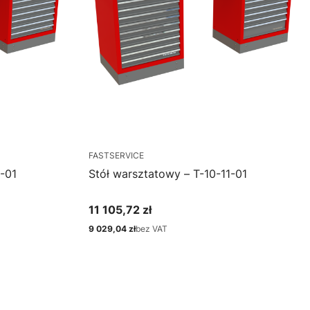
FASTSERVICE
-01
Stół warsztatowy – T-10-11-01
11 105,72 zł
Cena
9 029,04 zł
bez VAT
Cena
Zobacz produkt