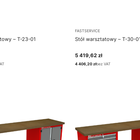
FASTSERVICE
atowy – T-23-01
Stół warsztatowy – T-30-0
5 419,62 zł
Cena
VAT
4 406,20 zł
bez VAT
Cena
bacz produkt
Zobacz produkt