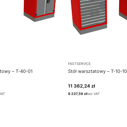
FASTSERVICE
atowy – T-40-01
Stół warsztatowy – T-10-10
11 362,24 zł
Cena
VAT
9 237,59 zł
bez VAT
Cena
bacz produkt
Zobacz produkt