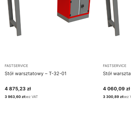
FASTSERVICE
FASTSERVICE
Stół warsztatowy – T-32-01
Stół warszt
4 875,23 zł
4 060,09 zł
Cena
Cena
3 963,60 zł
bez VAT
3 300,89 zł
bez 
Cena
Cena
Zobacz produkt
Zo