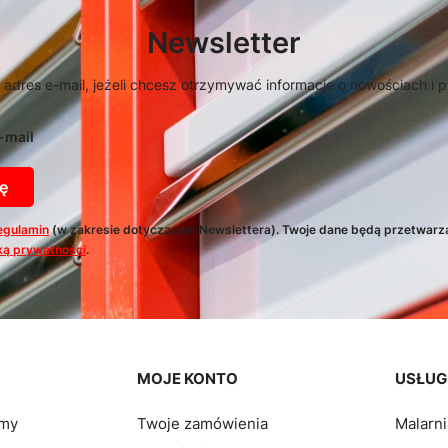
Newsletter
 adres e-mail, jeżeli chcesz otrzymywać informacje o nowościach i 
-mail
ę
egulamin
(w zakresie dotyczącym Newslettera). Twoje dane będą przetwarz
ką prywatności
.
pce
MOJE KONTO
USŁUG
rmy
Twoje zamówienia
Malarn