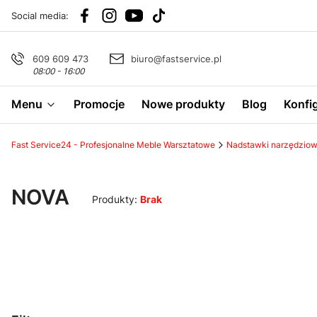
Social media:
609 609 473
biuro@fastservice.pl
08:00 - 16:00
Menu
Promocje
Nowe produkty
Blog
Konfi
Fast Service24 - Profesjonalne Meble Warsztatowe
Nadstawki narzędzio
NOVA
Produkty:
Brak