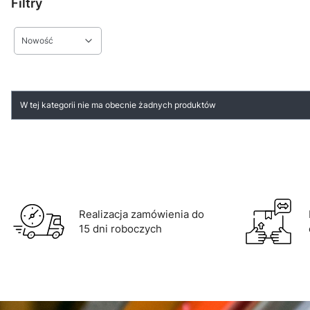
Filtry
Nowość
Koniec filtrów
Lista produktów
W tej kategorii nie ma obecnie żadnych produktów
Realizacja zamówienia do
15 dni roboczych