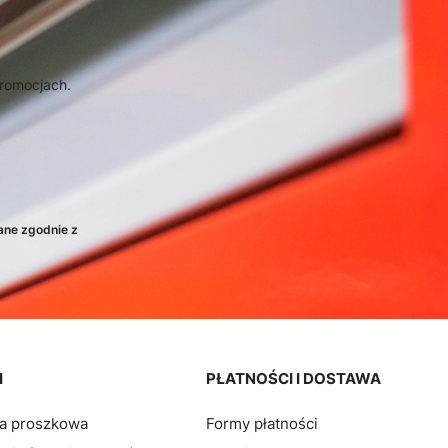
promocjach.
ane zgodnie z
I
PŁATNOŚCI I DOSTAWA
ia proszkowa
Formy płatności