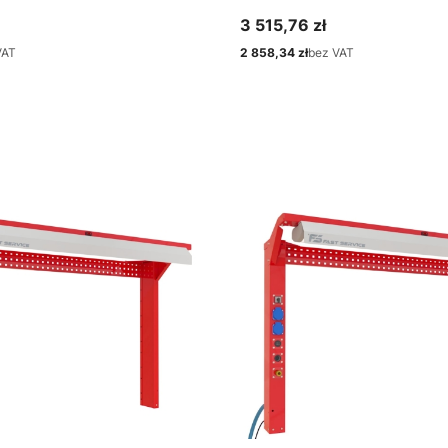
3 515,76 zł
Cena
VAT
2 858,34 zł
bez VAT
Cena
bacz produkt
Zobacz produkt