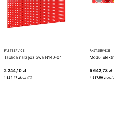
FASTSERVICE
FASTSERVICE
Tablica narzędziowa N140-04
Moduł elekt
2 244,10 zł
5 642,73 zł
Cena
Cena
1 824,47 zł
bez VAT
4 587,59 zł
bez 
Cena
Cena
Zobacz produkt
D