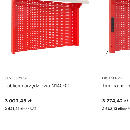
FASTSERVICE
FASTSERVICE
Tablica narzędziowa N140-01
Tablica nar
3 003,43 zł
3 274,42 zł
Cena
Cena
2 441,81 zł
bez VAT
2 662,13 zł
bez 
Cena
Cena
Zobacz produkt
Zo