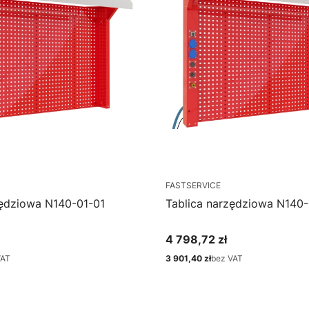
FASTSERVICE
zędziowa N140-01-01
Tablica narzędziowa N140
4 798,72 zł
Cena
VAT
3 901,40 zł
bez VAT
Cena
bacz produkt
Zobacz produkt