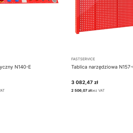
FASTSERVICE
ryczny N140-E
Tablica narzędziowa N157-
3 082,47 zł
Cena
VAT
2 506,07 zł
bez VAT
Cena
o koszyka
Zobacz produkt