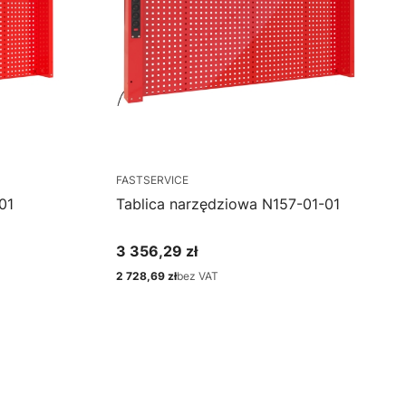
FASTSERVICE
01
Tablica narzędziowa N157-01-01
3 356,29 zł
Cena
2 728,69 zł
bez VAT
Cena
Zobacz produkt