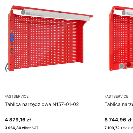
FASTSERVICE
FASTSERVICE
Tablica narzędziowa N157-01-02
Tablica nar
4 879,16 zł
8 744,96 zł
Cena
Cena
3 966,80 zł
bez VAT
7 109,72 zł
bez 
Cena
Cena