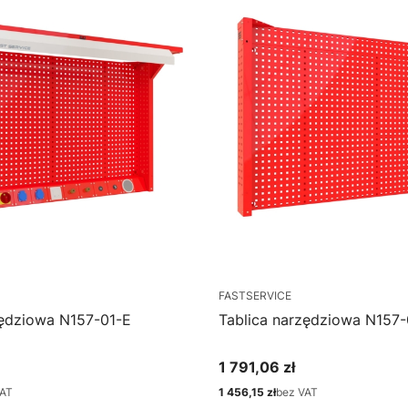
FASTSERVICE
zędziowa N157-01-E
Tablica narzędziowa N157
1 791,06 zł
Cena
VAT
1 456,15 zł
bez VAT
Cena