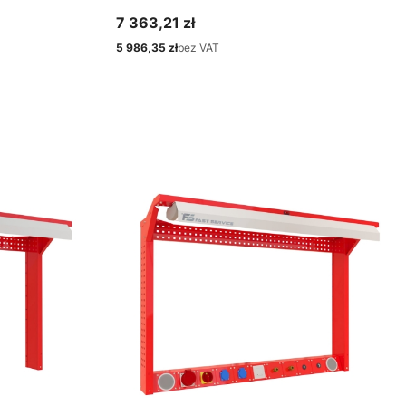
7 363,21 zł
Cena
5 986,35 zł
bez VAT
Cena
Zobacz produkt