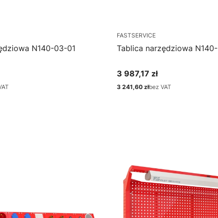
FASTSERVICE
zędziowa N140-03-01
Tablica narzędziowa N140
3 987,17 zł
Cena
VAT
3 241,60 zł
bez VAT
Cena
bacz produkt
Zobacz produkt