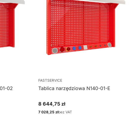
FASTSERVICE
-01-02
Tablica narzędziowa N140-01-E
8 644,75 zł
Cena
7 028,25 zł
bez VAT
Cena
Zobacz produkt