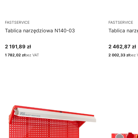
FASTSERVICE
FASTSERVICE
Tablica narzędziowa N140-03
Tablica nar
2 191,89 zł
2 462,87 zł
Cena
Cena
1 782,02 zł
bez VAT
2 002,33 zł
bez 
Cena
Cena
Zobacz produkt
Zo