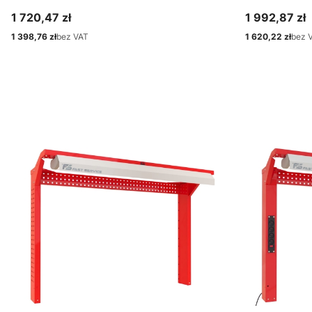
1 720,47 zł
1 992,87 zł
Cena
Cena
1 398,76 zł
bez VAT
1 620,22 zł
bez 
Cena
Cena
Zobacz produkt
Zo