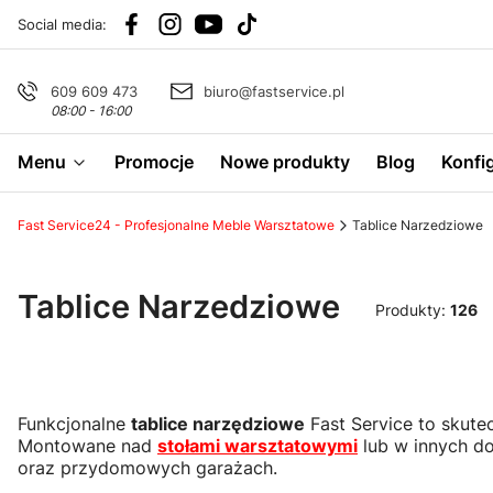
Social media:
609 609 473
biuro@fastservice.pl
08:00 - 16:00
Menu
Promocje
Nowe produkty
Blog
Konfi
Fast Service24 - Profesjonalne Meble Warsztatowe
Tablice Narzedziowe
Tablice Narzedziowe
Produkty:
126
Funkcjonalne
tablice narzędziowe
Fast Service to skute
Montowane nad
stołami warsztatowymi
lub w innych do
oraz przydomowych garażach.