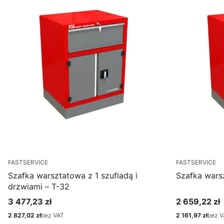
FASTSERVICE
FASTSERVICE
Szafka warsztatowa z 1 szufladą i
Szafka wars
drzwiami – T-32
3 477,23 zł
2 659,22 zł
Cena
Cena
2 827,02 zł
bez VAT
2 161,97 zł
bez V
Cena
Cena