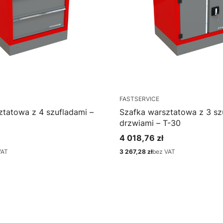
FASTSERVICE
ztatowa z 4 szufladami –
Szafka warsztatowa z 3 szu
drzwiami – T-30
4 018,76 zł
Cena
VAT
3 267,28 zł
bez VAT
Cena
bacz produkt
Zobacz produkt