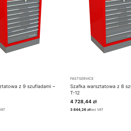
FASTSERVICE
ztatowa z 9 szufladami –
Szafka warsztatowa z 8 sz
T-12
4 728,44 zł
Cena
VAT
3 844,26 zł
bez VAT
Cena
bacz produkt
Zobacz produkt