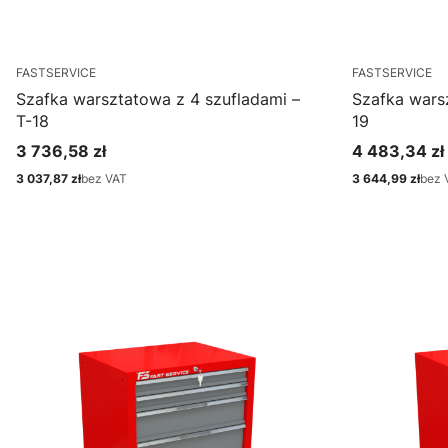
FASTSERVICE
FASTSERVICE
Szafka warsztatowa z 4 szufladami –
Szafka warsz
T-18
19
3 736,58 zł
4 483,34 zł
Cena
Cena
3 037,87 zł
bez VAT
3 644,99 zł
bez 
Cena
Cena
Zobacz produkt
Zo