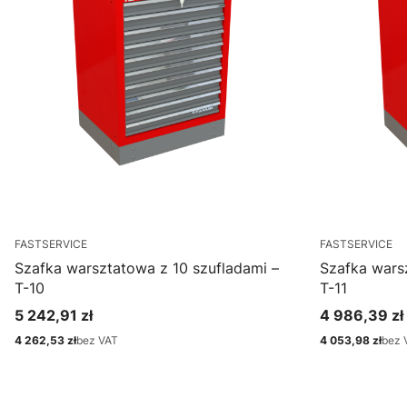
FASTSERVICE
FASTSERVICE
Szafka warsztatowa z 10 szufladami –
Szafka wars
T-10
T-11
5 242,91 zł
4 986,39 zł
Cena
Cena
4 262,53 zł
bez VAT
4 053,98 zł
bez 
Cena
Cena
Zobacz produkt
Zo