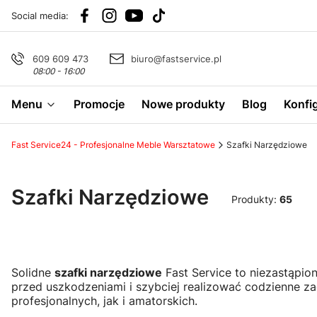
Social media:
609 609 473
biuro@fastservice.pl
08:00 - 16:00
Menu
Promocje
Nowe produkty
Blog
Konfi
Fast Service24 - Profesjonalne Meble Warsztatowe
Szafki Narzędziowe
Szafki Narzędziowe
Produkty:
65
Solidne
szafki narzędziowe
Fast Service to niezastąpio
przed uszkodzeniami i szybciej realizować codzienne za
profesjonalnych, jak i amatorskich.