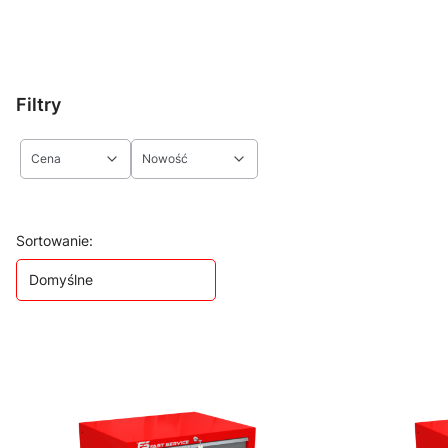
Filtry
Cena
Nowość
Koniec filtrów
Lista produktów
Sortowanie:
Domyślne