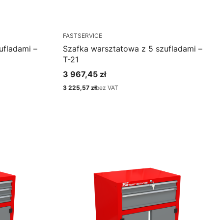
FASTSERVICE
ufladami –
Szafka warsztatowa z 5 szufladami –
T-21
3 967,45 zł
Cena
3 225,57 zł
bez VAT
Cena
Zobacz produkt