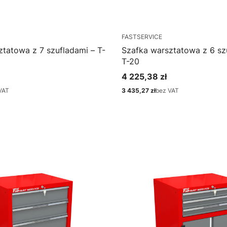
FASTSERVICE
tatowa z 7 szufladami – T-
Szafka warsztatowa z 6 sz
T-20
4 225,38 zł
Cena
VAT
3 435,27 zł
bez VAT
Cena
bacz produkt
Zobacz produkt