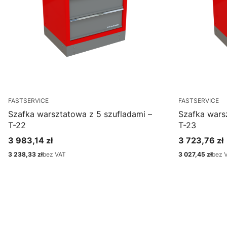
FASTSERVICE
FASTSERVICE
Szafka warsztatowa z 5 szufladami –
Szafka wars
T-22
T-23
3 983,14 zł
3 723,76 zł
Cena
Cena
3 238,33 zł
bez VAT
3 027,45 zł
bez 
Cena
Cena
Zobacz produkt
Zo