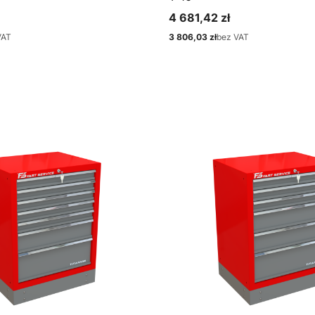
4 681,42 zł
Cena
VAT
3 806,03 zł
bez VAT
Cena
bacz produkt
Zobacz produkt