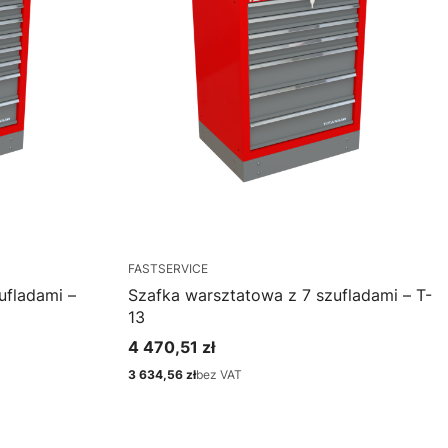
FASTSERVICE
ufladami –
Szafka warsztatowa z 7 szufladami – T-
13
4 470,51 zł
Cena
3 634,56 zł
bez VAT
Cena
Zobacz produkt