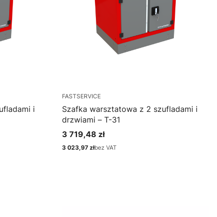
FASTSERVICE
fladami i
Szafka warsztatowa z 2 szufladami i
drzwiami – T-31
3 719,48 zł
Cena
3 023,97 zł
bez VAT
Cena
Zobacz produkt