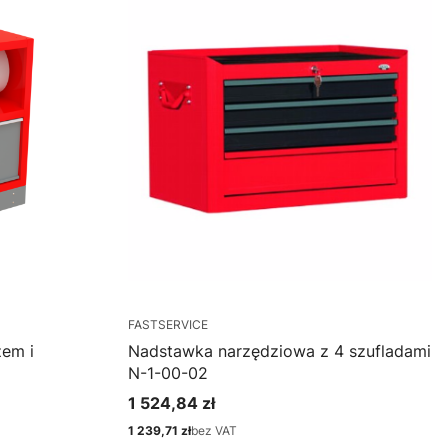
FASTSERVICE
zem i
Nadstawka narzędziowa z 4 szufladami
N-1-00-02
1 524,84 zł
Cena
1 239,71 zł
bez VAT
Cena