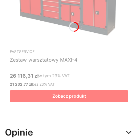
FASTSERVICE
Zestaw warsztatowy MAXI-4
26 116,31 zł
w tym %s VAT
w tym
23%
VAT
Cena brutto
21 232,77 zł
bez 23% VAT
Cena netto
Zobacz produkt
Opinie