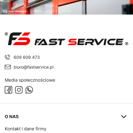
609 609 473
biuro@fastservice.pl
Media społecznościowe
Linki w stopce
O NAS
Kontakt i dane firmy