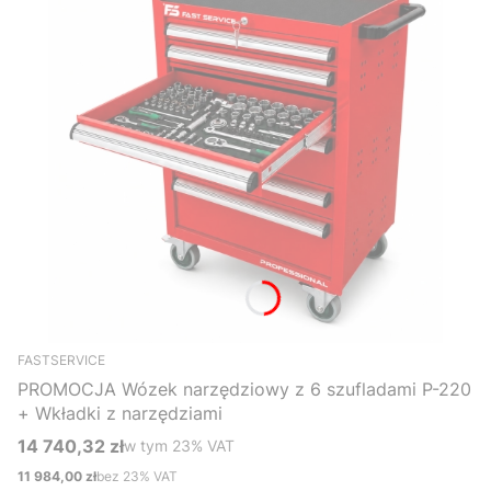
FASTSERVICE
PROMOCJA Wózek narzędziowy z 6 szufladami P-220
+ Wkładki z narzędziami
14 740,32 zł
w tym %s VAT
w tym
23%
VAT
Cena brutto
11 984,00 zł
bez 23% VAT
Cena netto