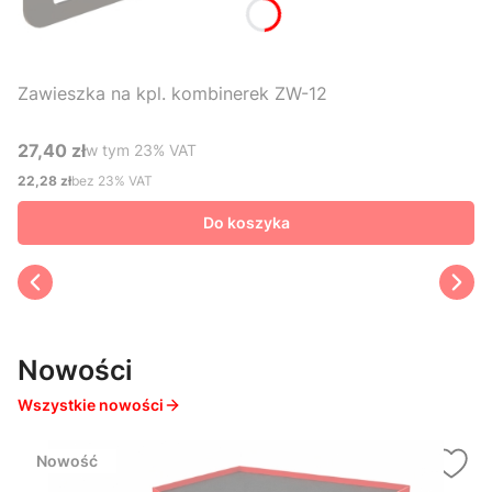
Zawieszka na kpl. kombinerek ZW-12
27,40 zł
w tym %s VAT
w tym
23%
VAT
Cena brutto
22,28 zł
bez 23% VAT
Cena netto
Do koszyka
Nowości
Wszystkie nowości
Nowość