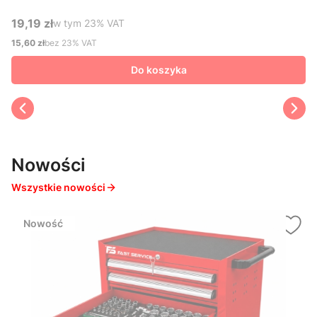
19,19 zł
w tym %s VAT
w tym
23%
VAT
Cena brutto
15,60 zł
bez 23% VAT
Cena netto
Do koszyka
Nowości
Wszystkie nowości
Nowość