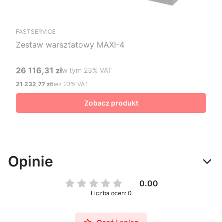
FASTSERVICE
Zestaw warsztatowy MAXI-4
26 116,31 zł
w tym %s VAT
w tym
23%
VAT
Cena brutto
21 232,77 zł
bez 23% VAT
Cena netto
Zobacz produkt
Opinie
0.00
Liczba ocen: 0