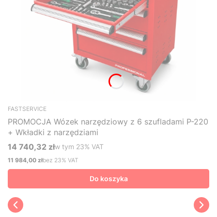
FASTSERVICE
PROMOCJA Wózek narzędziowy z 6 szufladami P-220
+ Wkładki z narzędziami
14 740,32 zł
w tym %s VAT
w tym
23%
VAT
Cena brutto
11 984,00 zł
bez 23% VAT
Cena netto
Do koszyka