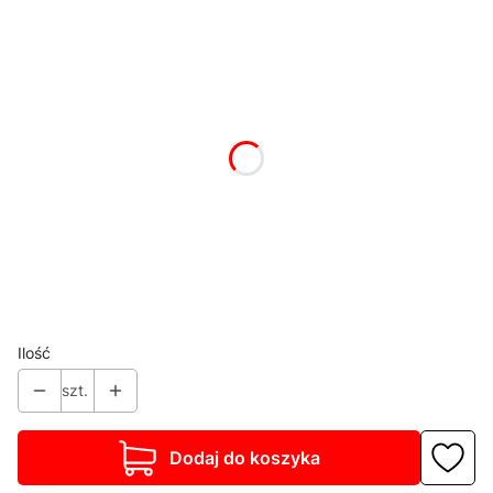
Wybierz wariant produktu:
Poszczególne warianty mogą różnić się ceną
*
Kolor korpusu
Pokaż wszystkie kolory
*
Blat stołu
Wybierz
*
Cokół
Wybierz
Ilość
szt.
Dodaj do koszyka