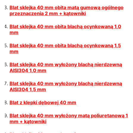
Blat sklejka 40 mm obita matą gumową ogólnego
przeznaczenia 2 mm + kątowniki
Blat sklejka 40 mm obita blachą ocynkowaną 1,0
mm
Blat sklejka 40 mm obita blachą ocynkowaną 1,5
mm
Blat sklejka 40 mm wyłożony blachą nierdzewną
AISI304 1,0 mm
Blat sklejka 40 mm wyłożony blachą nierdzewną
AISI304 1,5 mm
Blat z klepki dębowej 40 mm
Blat sklejka 40 mm wyłożony matą poliuretanową 1
mm + kątowniki