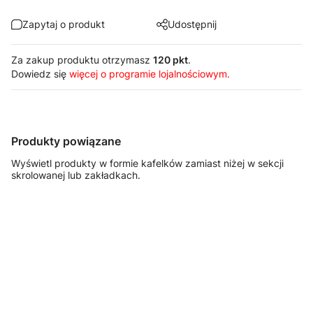
Zapytaj o produkt
Udostępnij
Za zakup produktu otrzymasz
120 pkt
.
Dowiedz się
więcej o programie lojalnościowym.
Produkty powiązane
Wyświetl produkty w formie kafelków zamiast niżej w sekcji
skrolowanej lub zakładkach.
FASTSERVICE
FASTSERVICE
FASTSERVICE
FASTSERVICE
Szafka
Szafka
Szafka
Szafka
warsztatowa z
warsztatowa z
warsztatowa z
warsztatowa z
10 szufladami
2 szufladami i
drzwiami – T-
koszem i
– T-10
drzwiami – T-
40
uchwytem na
31
papier – T-50