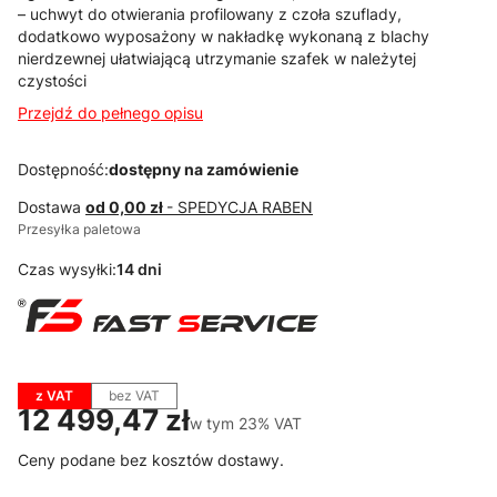
– uchwyt do otwierania profilowany z czoła szuflady,
dodatkowo wyposażony w nakładkę wykonaną z blachy
nierdzewnej ułatwiającą utrzymanie szafek w należytej
czystości
Przejdź do pełnego opisu
Dostępność:
dostępny na zamówienie
Dostawa
od 0,00 zł
- SPEDYCJA RABEN
Przesyłka paletowa
Czas wysyłki:
14 dni
z VAT
bez VAT
Cena
12 499,47 zł
w tym 23% VAT
w tym
23%
VAT
Ceny podane bez kosztów dostawy.