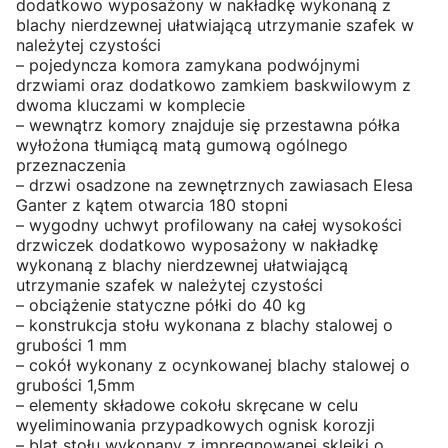
dodatkowo wyposażony w nakładkę wykonaną z
blachy nierdzewnej ułatwiającą utrzymanie szafek w
należytej czystości
– pojedyncza komora zamykana podwójnymi
drzwiami oraz dodatkowo zamkiem baskwilowym z
dwoma kluczami w komplecie
– wewnątrz komory znajduje się przestawna półka
wyłożona tłumiącą matą gumową ogólnego
przeznaczenia
– drzwi osadzone na zewnętrznych zawiasach Elesa
Ganter z kątem otwarcia 180 stopni
– wygodny uchwyt profilowany na całej wysokości
drzwiczek dodatkowo wyposażony w nakładkę
wykonaną z blachy nierdzewnej ułatwiającą
utrzymanie szafek w należytej czystości
– obciążenie statyczne półki do 40 kg
– konstrukcja stołu wykonana z blachy stalowej o
grubości 1 mm
– cokół wykonany z ocynkowanej blachy stalowej o
grubości 1,5mm
– elementy składowe cokołu skręcane w celu
wyeliminowania przypadkowych ognisk korozji
– blat stołu wykonany z impregnowanej sklejki o