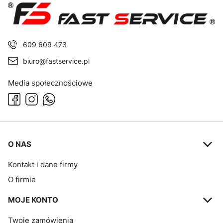
609 609 473
biuro@fastservice.pl
Media społecznościowe
Linki w stopce
O NAS
Kontakt i dane firmy
O firmie
MOJE KONTO
Twoje zamówienia