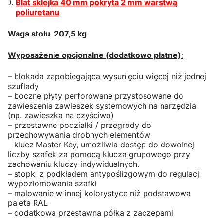
Blat sklejka 40 mm pokryta 2 mm warstwą
poliuretanu
Waga stołu 207,5 kg
Wyposażenie opcjonalne (dodatkowo płatne):
– blokada zapobiegająca wysunięciu więcej niż jednej
szuflady
– boczne płyty perforowane przystosowane do
zawieszenia zawieszek systemowych na narzędzia
(np. zawieszka na czyściwo)
– przestawne podziałki / przegrody do
przechowywania drobnych elementów
– klucz Master Key, umożliwia dostęp do dowolnej
liczby szafek za pomocą klucza grupowego przy
zachowaniu kluczy indywidualnych.
– stopki z podkładem antypoślizgowym do regulacji
wypoziomowania szafki
– malowanie w innej kolorystyce niż podstawowa
paleta RAL
– dodatkowa przestawna półka z zaczepami