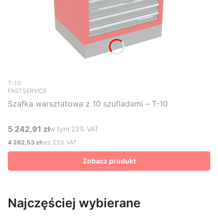
Kod produktu
T-10
FASTSERVICE
Szafka warsztatowa z 10 szufladami – T-10
5 242,91 zł
w tym %s VAT
w tym
23%
VAT
Cena brutto
4 262,53 zł
bez 23% VAT
Cena netto
Zobacz produkt
Najczęściej wybierane