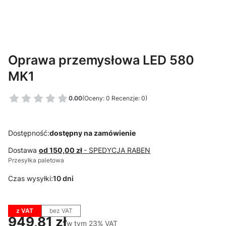
Oprawa przemysłowa LED 580
MK1
0.00
(Oceny: 0 Recenzje: 0)
Dostępność:
dostępny na zamówienie
Dostawa
od 150,00 zł
- SPEDYCJA RABEN
Przesyłka paletowa
Czas wysyłki:
10 dni
z VAT
bez VAT
Cena
949,81 zł
w tym 23% VAT
w tym
23%
VAT