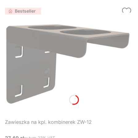
Bestseller
Zawieszka na kpl. kombinerek ZW-12
27,40 zł
w tym %s VAT
w tym
23%
VAT