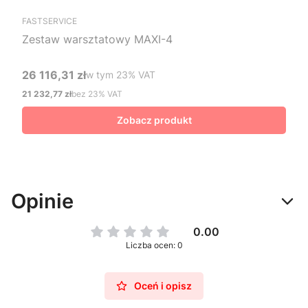
FASTSERVICE
Zestaw warsztatowy MAXI-4
26 116,31 zł
w tym %s VAT
w tym
23%
VAT
Cena brutto
21 232,77 zł
bez 23% VAT
Cena netto
Zobacz produkt
Opinie
0.00
Liczba ocen: 0
Oceń i opisz