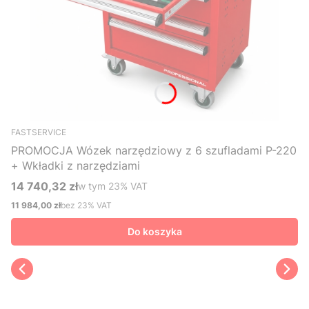
FASTSERVICE
PROMOCJA Wózek narzędziowy z 6 szufladami P-220
+ Wkładki z narzędziami
14 740,32 zł
w tym %s VAT
w tym
23%
VAT
Cena brutto
11 984,00 zł
bez 23% VAT
Cena netto
Do koszyka