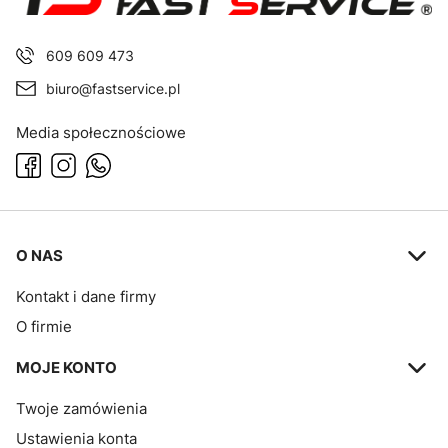
609 609 473
biuro@fastservice.pl
Media społecznościowe
Linki w stopce
O NAS
Kontakt i dane firmy
O firmie
MOJE KONTO
Twoje zamówienia
Ustawienia konta