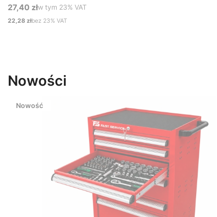
27,40 zł
w tym %s VAT
w tym
23%
VAT
Cena brutto
22,28 zł
bez 23% VAT
Cena netto
Do koszyka
Nowości
Nowość