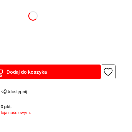
żnić się ceną
Dodaj do koszyka
Udostępnij
10 pkt
.
 lojalnościowym.