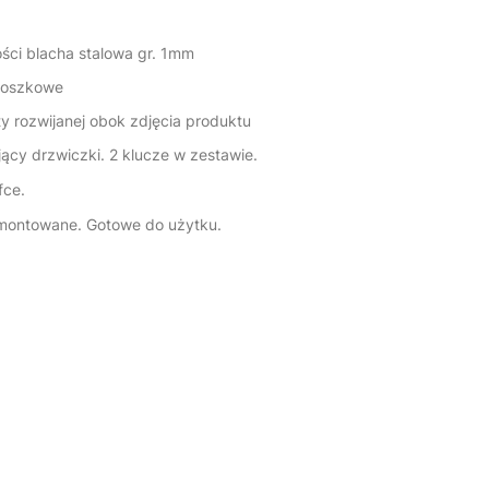
ości blacha stalowa gr. 1mm
roszkowe
ty rozwijanej obok zdjęcia produktu
ący drzwiczki. 2 klucze w zestawie.
fce.
montowane. Gotowe do użytku.