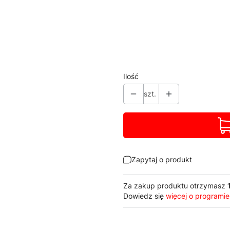
Poszczególne warianty mogą ró
*
Dostępne kolory RAL
Pokaż wszystkie kolory
Ilość
szt.
Zapytaj o produkt
Za zakup produktu otrzymasz
Dowiedz się
więcej o programie