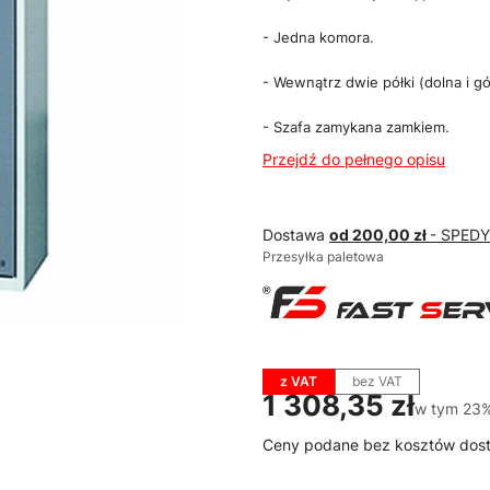
- Jedna komora.
- Wewnątrz dwie półki (dolna i gó
- Szafa zamykana zamkiem.
Przejdź do pełnego opisu
Dostawa
od 200,00 zł
- SPED
Przesyłka paletowa
z VAT
bez VAT
Cena
1 308,35 zł
w tym 23%
w tym
23
Ceny podane bez kosztów dos
Wybierz wariant produktu: