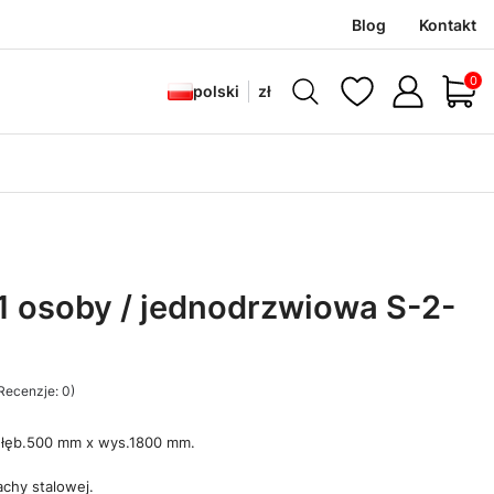
Blog
Kontakt
Produ
polski
zł
1 osoby / jednodrzwiowa S-2-
Recenzje: 0)
 głęb.500 mm x wys.1800 mm.
achy stalowej.