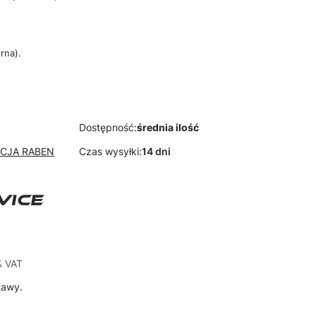
rna).
Dostępność:
średnia ilość
YCJA RABEN
Czas wysyłki:
14 dni
 VAT
%
VAT
tawy.