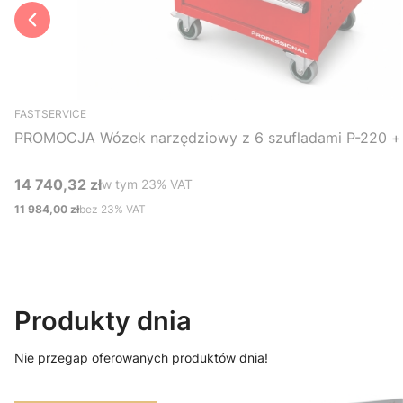
FASTSERVICE
PROMOCJA Wózek narzędziowy z 6 szufladami P-220 + 
14 740,32 zł
w tym %s VAT
w tym
23%
VAT
Cena brutto
11 984,00 zł
bez 23% VAT
Cena netto
Do koszyka
Produkty dnia
Nie przegap oferowanych produktów dnia!