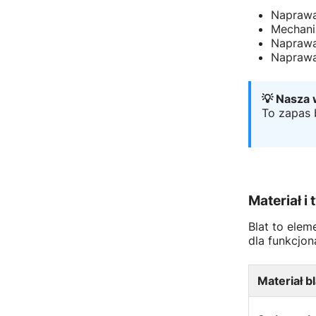
Naprawa
Mechani
Naprawa
Naprawa
💡 Nasza
To zapas 
Materiał i
Blat to elem
dla funkcjon
Materiał b