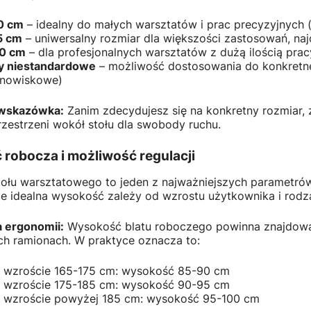
0 cm
– idealny do małych warsztatów i prac precyzyjnych (
5 cm
– uniwersalny rozmiar dla większości zastosowań, naj
80 cm
– dla profesjonalnych warsztatów z dużą ilością prac
y niestandardowe
– możliwość dostosowania do konkretnej 
anowiskowe)
 wskazówka:
Zanim zdecydujesz się na konkretny rozmiar,
zestrzeni wokół stołu dla swobody ruchu.
robocza i możliwość regulacji
ołu warsztatowego to jeden z najważniejszych parametró
le idealna wysokość zależy od wzrostu użytkownika i rodz
a ergonomii:
Wysokość blatu roboczego powinna znajdować 
h ramionach. W praktyce oznacza to:
 wzroście 165-175 cm: wysokość 85-90 cm
 wzroście 175-185 cm: wysokość 90-95 cm
 wzroście powyżej 185 cm: wysokość 95-100 cm