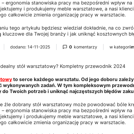
a – ergonomia stanowiska pracy ma bezpośredni wpływ na
ojektujemy i produkujemy meble warsztatowe, a nasi klienci
go całkowicie zmienia organizację pracy w warsztacie.
niu tego artykułu będziesz wiedział dokładnie, na co zwr
ą kluczowe dla Twojej branży i jak uniknąć kosztownych b
dodano: 14-11-2025
0
komentarzy
w kategorii
m
idealny stół warsztatowy? Kompletny przewodnik 2024
atowy
to serce każdego warsztatu. Od jego doboru zależy 
 wykonywanych zadań. W tym kompleksowym przewodniku
do Twoich potrzeb i uniknąć najczęstszych błędów zak
że źle dobrany stół warsztatowy może powodować bóle kr
a – ergonomia stanowiska pracy ma bezpośredni wpływ na
ojektujemy i produkujemy meble warsztatowe, a nasi klienci
go całkowicie zmienia organizację pracy w warsztacie.