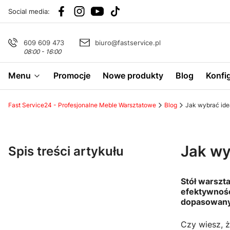
Social media:
609 609 473
biuro@fastservice.pl
08:00 - 16:00
Menu
Promocje
Nowe produkty
Blog
Konfi
Fast Service24 - Profesjonalne Meble Warsztatowe
Blog
Jak wybrać ide
Jak wy
Spis treści artykułu
Stół warszt
efektywność
dopasowany 
Czy wiesz, 