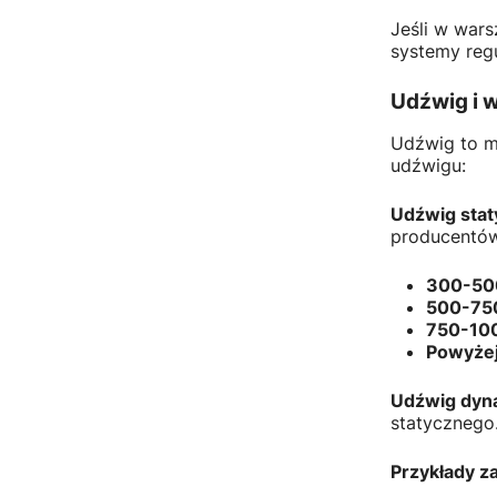
Jeśli w war
systemy reg
Udźwig i 
Udźwig to m
udźwigu:
Udźwig stat
producentó
300-50
500-75
750-10
Powyżej
Udźwig dyn
statycznego
Przykłady z