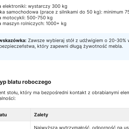
 elektroniki: wystarczy 300 kg
ka samochodowa (prace z silnikami do 50 kg): minimum 7
 motocykli: 500-750 kg
 maszyn rolniczych: 1000+ kg
 wskazówka:
Zawsze wybieraj stół z udźwigiem o 20-30% 
bezpieczeństwa, który zapewni długą żywotność mebla.
 typ blatu roboczego
ent stołu, który ma bezpośredni kontakt z obrabianymi ele
alności:
latu
Zalety
Najwyższa wytrzymałość, odporność na us