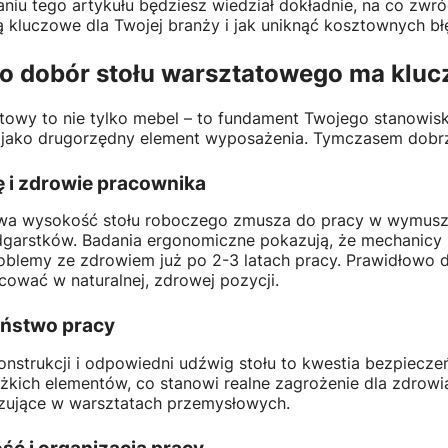
niu tego artykułu będziesz wiedział dokładnie, na co zwr
ą kluczowe dla Twojej branży i jak uniknąć kosztownych b
o dobór stołu warsztatowego ma klu
towy to nie tylko mebel – to fundament Twojego stanowiska
o jako drugorzędny element wyposażenia. Tymczasem dobr
 i zdrowie pracownika
wa wysokość stołu roboczego zmusza do pracy w wymuszon
dgarstków. Badania ergonomiczne pokazują, że mechanicy p
oblemy ze zdrowiem już po 2-3 latach pracy. Prawidłowo d
ować w naturalnej, zdrowej pozycji.
ństwo pracy
onstrukcji i odpowiedni udźwig stołu to kwestia bezpiecze
żkich elementów, co stanowi realne zagrożenie dla zdrowi
ujące w warsztatach przemysłowych.