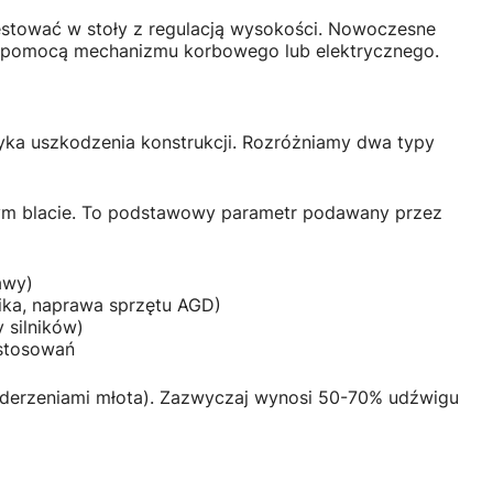
westować w stoły z regulacją wysokości. Nowoczesne
za pomocą mechanizmu korbowego lub elektrycznego.
yka uszkodzenia konstrukcji. Rozróżniamy dwa typy
ym blacie. To podstawowy parametr podawany przez
awy)
ika, naprawa sprzętu AGD)
 silników)
astosowań
uderzeniami młota). Zazwyczaj wynosi 50-70% udźwigu