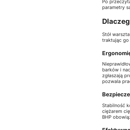
Po przeczyta
parametry s
Dlaczeg
Stół warszta
traktując g
Ergonomię
Nieprawidło
barków i na
zgłaszają pr
pozwala prac
Bezpiecze
Stabilność k
ciężarem cię
BHP obowiąz