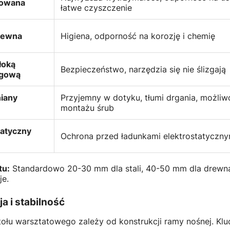
kowana
łatwe czyszczenie
dzewna
Higiena, odporność na korozję i chemię
łoką
Bezpieczeństwo, narzędzia się nie ślizgają
zgową
niany
Przyjemny w dotyku, tłumi drgania, możliw
montażu śrub
tatyczny
Ochrona przed ładunkami elektrostatyczny
tu:
Standardowo 20-30 mm dla stali, 40-50 mm dla drewna.
je.
a i stabilność
tołu warsztatowego zależy od konstrukcji ramy nośnej. Kl