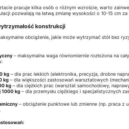
sztacie pracuje kilka osób o różnym wzroście, warto zain
ulacji pozwalają na łatwą zmianę wysokości o 10-15 cm 
wytrzymałość konstrukcji
aksymalne obciążenie, jakie może wytrzymać stół bez ryz
yczny
– maksymalna waga równomiernie rozłożona na cał
w:
0 kg
– dla prac lekkich (elektronika, precyzja, drobne napr
0 kg
– dla większości zastosowań warsztatowych (mechan
00 kg
– dla ciężkich prac (warsztat samochodowy, naprawy
 1000 kg
– dla przemysłu ciężkiego i specjalistycznych z
amiczny
– obciążenie punktowe lub zmienne (np. praca z 
.
astosowań: