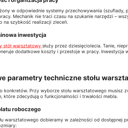
ść i organizacja pracy
żony w odpowiednie systemy przechowywania (szuflady, p
racy. Mechanik nie traci czasu na szukanie narzędzi – wsz
 na szybkość realizacji zleceń.
inowa inwestycja
ny stół warsztatowy
służy przez dziesięciolecia. Tanie, ni
eneruje dodatkowe koszty i przestoje w pracy. Inwestycja w
e parametry techniczne stołu warszt
o konkretów. Przy wyborze stołu warsztatowego musisz z
, które zdecydują o funkcjonalności i trwałości mebla.
latu roboczego
łu warsztatowego dobieramy w zależności od dostępnej prz
ozmiary: