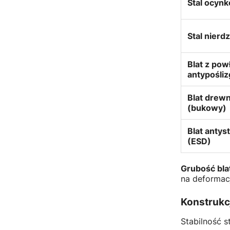
Stal ocyn
Stal nier
Blat z pow
antypośli
Blat drew
(bukowy)
Blat antys
(ESD)
Grubość bla
na deformac
Konstrukcj
Stabilność s