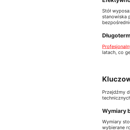
Efektywno
Stół wyposa
stanowiska p
bezpośrednio
Długoterm
Profesjonal
latach, co g
Kluczow
Przejdźmy d
technicznych
Wymiary b
Wymiary sto
wybierane r