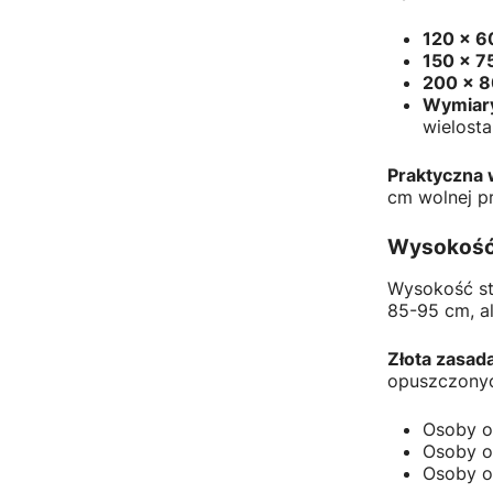
120 x 6
150 x 7
200 x 
Wymiar
wielost
Praktyczna
cm wolnej pr
Wysokość 
Wysokość st
85-95 cm, a
Złota zasad
opuszczonyc
Osoby o
Osoby o
Osoby o