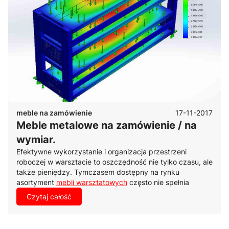
17-11-2017
meble na zamówienie
Meble metalowe na zamówienie / na
wymiar.
Efektywne wykorzystanie i organizacja przestrzeni
roboczej w warsztacie to oszczędność nie tylko czasu, ale
także pieniędzy. Tymczasem dostępny na rynku
asortyment
mebli warsztatowych
często nie spełnia
oczekiwań klienta, który poszukuje rozwiązań
Czytaj całość
dostosowanych do specyfiki produkcji lub oferowanych
usług.