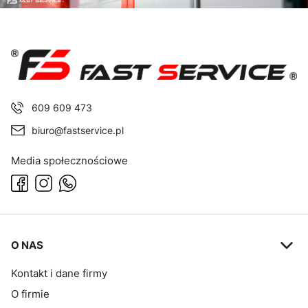
609 609 473
biuro@fastservice.pl
Media społecznościowe
Linki w stopce
O NAS
Kontakt i dane firmy
O firmie