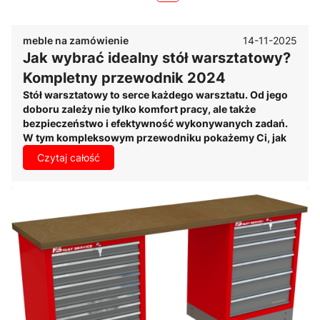
14-11-2025
meble na zamówienie
Jak wybrać idealny stół warsztatowy?
Kompletny przewodnik 2024
Stół warsztatowy to serce każdego warsztatu. Od jego
doboru zależy nie tylko komfort pracy, ale także
bezpieczeństwo i efektywność wykonywanych zadań.
W tym kompleksowym przewodniku pokażemy Ci, jak
wybrać stół warsztatowy idealnie dopasowany do
Czytaj całość
Twoich potrzeb i uniknąć najczęstszych błędów
zakupowych.
Czy wiesz, że źle dobrany stół warsztatowy może
powodować bóle kręgosłupa i zmniejszać produktywność
nawet o 30%? To nie przesada – ergonomia stanowiska
pracy ma bezpośredni wpływ na efektywność i zdrowie
pracowników. W FastService24 od 15 lat projektujemy i
produkujemy meble warsztatowe, a nasi klienci regularnie
potwierdzają, że właściwy dobór stołu warsztatowego
całkowicie zmienia organizację pracy w warsztacie.