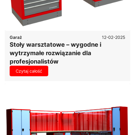
Po przeczytaniu tego artykułu będziesz wiedział
dokładnie, na co zwrócić uwagę przy zakupie stołu
warsztatowego, jakie parametry są kluczowe dla Twojej
branży i jak uniknąć kosztownych błędów. Zaczynamy!
12-02-2025
Garaż
Stoły warsztatowe – wygodne i
wytrzymałe rozwiązanie dla
profesjonalistów
Czytaj całość