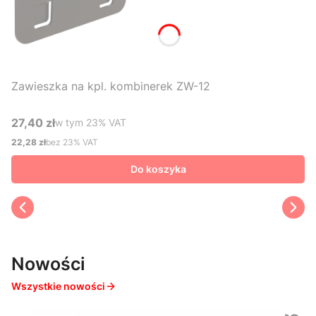
Zawieszka na kpl. kombinerek ZW-12
27,40 zł
w tym %s VAT
w tym
23%
VAT
Cena brutto
22,28 zł
bez 23% VAT
Cena netto
Do koszyka
Nowości
Wszystkie nowości