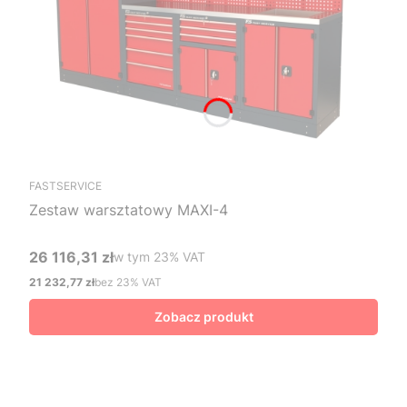
FASTSERVICE
Zestaw warsztatowy MAXI-4
26 116,31 zł
w tym %s VAT
w tym
23%
VAT
Cena brutto
21 232,77 zł
bez 23% VAT
Cena netto
Zobacz produkt