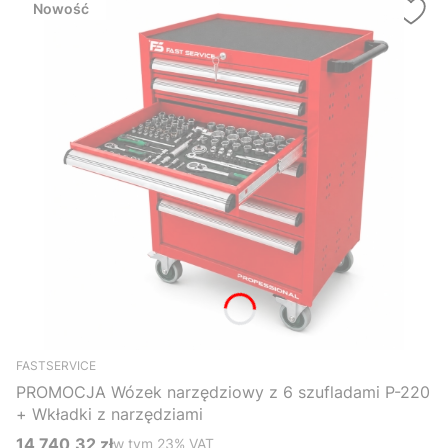
Nowość
FASTSERVICE
PROMOCJA Wózek narzędziowy z 6 szufladami P-220
+ Wkładki z narzędziami
14 740,32 zł
w tym %s VAT
w tym
23%
VAT