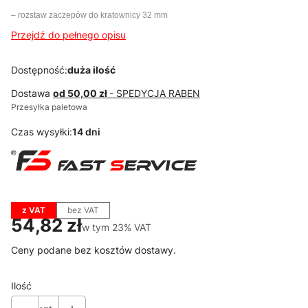
– rozstaw zaczepów do kratownicy 32 mm
Przejdź do pełnego opisu
Dostępność:
duża ilość
Dostawa
od 50,00 zł
- SPEDYCJA RABEN
Przesyłka paletowa
Czas wysyłki:
14 dni
z VAT
bez VAT
Cena
54,82 zł
w tym 23% VAT
w tym
23%
VAT
Ceny podane bez kosztów dostawy.
Ilość