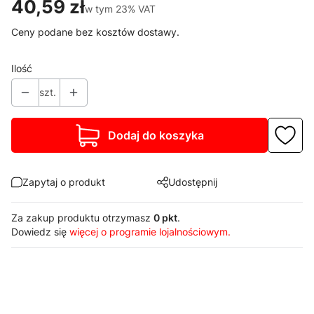
Cena
40,59 zł
w tym 23% VAT
w tym
23%
VAT
Ceny podane bez kosztów dostawy.
Ilość
szt.
Dodaj do koszyka
Zapytaj o produkt
Udostępnij
Za zakup produktu otrzymasz
0 pkt
.
Dowiedz się
więcej o programie lojalnościowym.