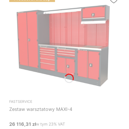
FASTSERVICE
Zestaw warsztatowy MAXI-4
26 116,31 zł
w tym %s VAT
w tym
23%
VAT
Cena brutto