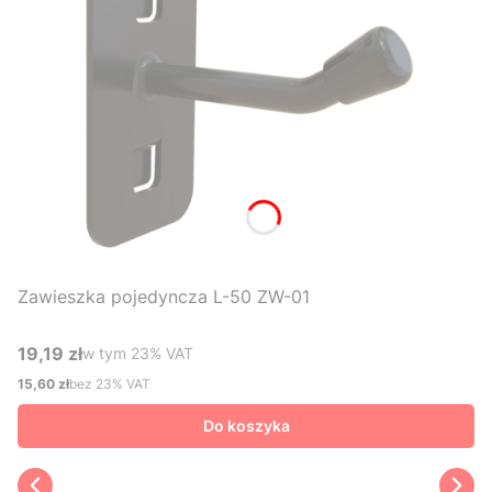
Zawieszka pojedyncza L-50 ZW-01
19,19 zł
w tym %s VAT
w tym
23%
VAT
Cena brutto
15,60 zł
bez 23% VAT
Cena netto
Do koszyka