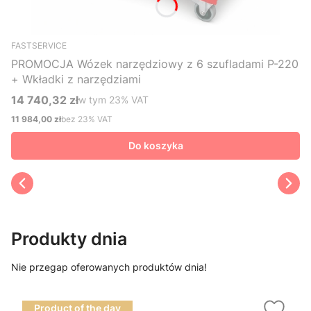
FASTSERVICE
PROMOCJA Wózek narzędziowy z 6 szufladami P-220
+ Wkładki z narzędziami
14 740,32 zł
w tym %s VAT
w tym
23%
VAT
Cena brutto
11 984,00 zł
bez 23% VAT
Cena netto
Do koszyka
Produkty dnia
Nie przegap oferowanych produktów dnia!
Product of the day