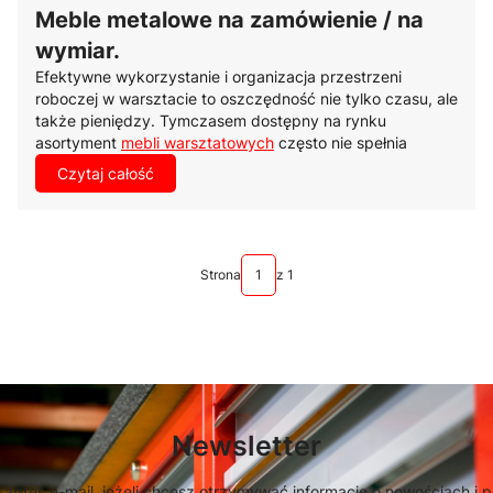
Meble metalowe na zamówienie / na
wymiar.
Efektywne wykorzystanie i organizacja przestrzeni
roboczej w warsztacie to oszczędność nie tylko czasu, ale
także pieniędzy. Tymczasem dostępny na rynku
asortyment
mebli warsztatowych
często nie spełnia
oczekiwań klienta, który poszukuje rozwiązań
Czytaj całość
dostosowanych do specyfiki produkcji lub oferowanych
usług.
Strona
z 1
Newsletter
 adres e-mail, jeżeli chcesz otrzymywać informacje o nowościach i 