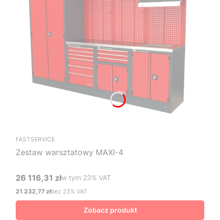
FASTSERVICE
Zestaw warsztatowy MAXI-4
26 116,31 zł
w tym %s VAT
w tym
23%
VAT
Cena brutto
21 232,77 zł
bez 23% VAT
Cena netto
Zobacz produkt