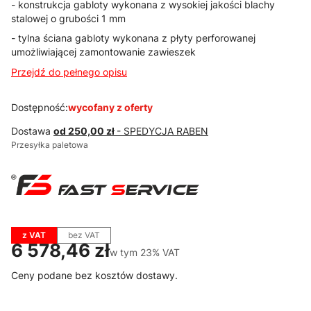
- konstrukcja gabloty wykonana z wysokiej jakości blachy
stalowej o grubości 1 mm
- tylna ściana gabloty wykonana z płyty perforowanej
umożliwiającej zamontowanie zawieszek
Przejdź do pełnego opisu
Dostępność:
wycofany z oferty
Dostawa
od 250,00 zł
- SPEDYCJA RABEN
Przesyłka paletowa
z VAT
bez VAT
Cena
6 578,46 zł
w tym 23% VAT
w tym
23%
VAT
Ceny podane bez kosztów dostawy.
Wybierz wariant produktu: