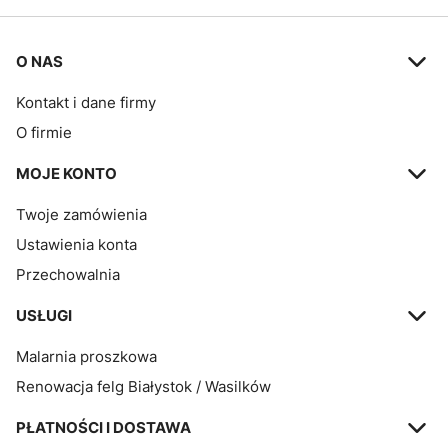
Linki w stopce
O NAS
Kontakt i dane firmy
O firmie
MOJE KONTO
Twoje zamówienia
Ustawienia konta
Przechowalnia
USŁUGI
Malarnia proszkowa
Renowacja felg Białystok / Wasilków
PŁATNOŚCI I DOSTAWA