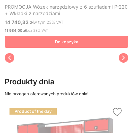
PROMOCJA Wózek narzędziowy z 6 szufladami P-220
+ Wkładki z narzędziami
14 740,32 zł
w tym %s VAT
w tym
23%
VAT
Cena brutto
11 984,00 zł
bez 23% VAT
Cena netto
Do koszyka
Produkty dnia
Nie przegap oferowanych produktów dnia!
Product of the day