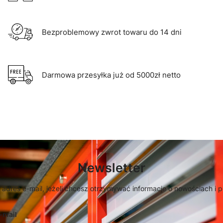
Bezproblemowy zwrot towaru do 14 dni
Darmowa przesyłka już od 5000zł netto
Newsletter
 adres e-mail, jeżeli chcesz otrzymywać informacje o nowościach i 
-mail