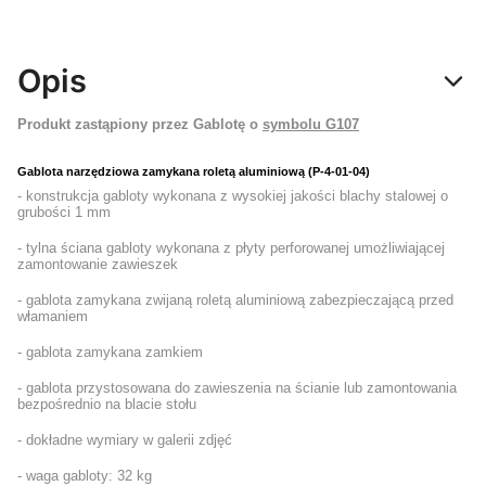
Opis
Produkt zastąpiony przez Gablotę o
symbolu G107
Gablota narzędziowa zamykana roletą aluminiową (P-4-01-04)
- konstrukcja gabloty wykonana z wysokiej jakości blachy stalowej o
grubości 1 mm
- tylna ściana gabloty wykonana z płyty perforowanej umożliwiającej
zamontowanie zawieszek
- gablota zamykana zwijaną roletą aluminiową zabezpieczającą przed
włamaniem
- gablota zamykana zamkiem
- gablota przystosowana do zawieszenia na ścianie lub zamontowania
bezpośrednio na blacie stołu
- dokładne wymiary w galerii zdjęć
- waga gabloty: 32 kg