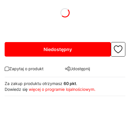
Poszczególne warianty mogą różnić się ceną
*
Dostępne kolory RAL
Pokaż wszystkie kolory
Niedostępny
Zapytaj o produkt
Udostępnij
Za zakup produktu otrzymasz
60 pkt
.
Dowiedz się
więcej o programie lojalnościowym.