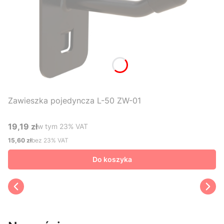
Zawieszka pojedyncza L-50 ZW-01
19,19 zł
w tym %s VAT
w tym
23%
VAT
Cena brutto
15,60 zł
bez 23% VAT
Cena netto
Do koszyka