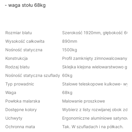
- waga stołu 68kg
Rozmiar blatu
Szerokość 1920mm, głębokość 6
Wysokość całkowita
890mm
Nośność statyczna
1500kg
Konstrukcja
Profil zamknięty zimnowalcowan
Rodzaj blatu
Sklejka klejona wielowarstwowo gru
Nośność statyczna szuflady
60kg
Typ prowadnic
Stalowe teleskopowe kulkowe- wy
Waga
68kg
Powłoka malarska
Malowanie proszkowe
Dostępne kolory
Wybierz z listy rozwijanej obok zdj
Uchwyty
Ergonomiczne aluminiowe satynowa
Ochronna mata
Tak. W szufladach i na półkach.