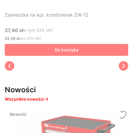
Zawieszka na kpl. kombinerek ZW-12
27,40 zł
w tym %s VAT
w tym
23%
VAT
Cena brutto
22,28 zł
bez 23% VAT
Cena netto
Do koszyka
Nowości
Wszystkie nowości
Nowość