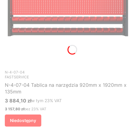
Kod produktu
N-4-07-04
FASTSERVICE
N-4-07-04 Tablica na narzędzia 920mm x 1920mm x
135mm
3 884,10 zł
w tym %s VAT
w tym
23%
VAT
Cena brutto
3 157,80 zł
bez 23% VAT
Cena netto
Niedostępny