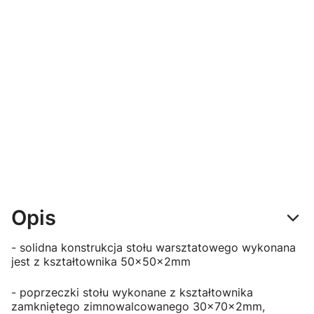
FASTSERVICE
FASTSERVICE
N-4-07-04
N-4-09-04
Tablica na
Tablica na
narzędzia
narzędzia
920mm x
920mm x
1920mm x
1920mm x
135mm
135mm z
oświetleniem
Opis
- solidna konstrukcja stołu warsztatowego wykonana
jest z kształtownika 50x50x2mm
- poprzeczki stołu wykonane z kształtownika
zamkniętego zimnowalcowanego 30x70x2mm,