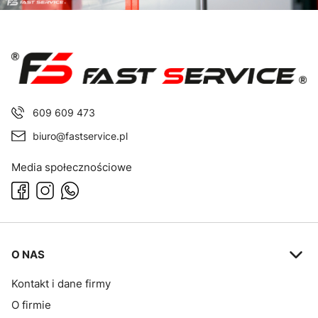
609 609 473
biuro@fastservice.pl
Media społecznościowe
Linki w stopce
O NAS
Kontakt i dane firmy
O firmie