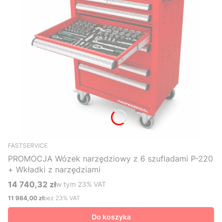
FASTSERVICE
PROMOCJA Wózek narzędziowy z 6 szufladami P-220
+ Wkładki z narzędziami
14 740,32 zł
w tym %s VAT
w tym
23%
VAT
Cena brutto
11 984,00 zł
bez 23% VAT
Cena netto
Do koszyka