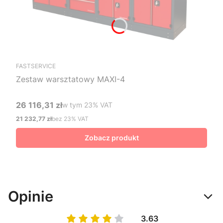
FASTSERVICE
Zestaw warsztatowy MAXI-4
26 116,31 zł
w tym %s VAT
w tym
23%
VAT
Cena brutto
21 232,77 zł
bez 23% VAT
Cena netto
Zobacz produkt
Opinie
3.63