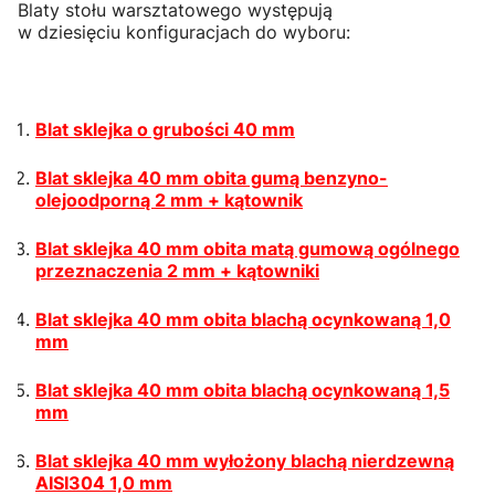
Blaty stołu warsztatowego występują
w dziesięciu konfiguracjach do wyboru:
Blat sklejka o grubości 40 mm
Blat sklejka 40 mm obita gumą benzyno-
olejoodporną 2 mm + kątownik
Blat sklejka 40 mm obita matą gumową ogólnego
przeznaczenia 2 mm + kątowniki
Blat sklejka 40 mm obita blachą ocynkowaną 1,0
mm
Blat sklejka 40 mm obita blachą ocynkowaną 1,5
mm
Blat sklejka 40 mm wyłożony blachą nierdzewną
AISI304 1,0 mm