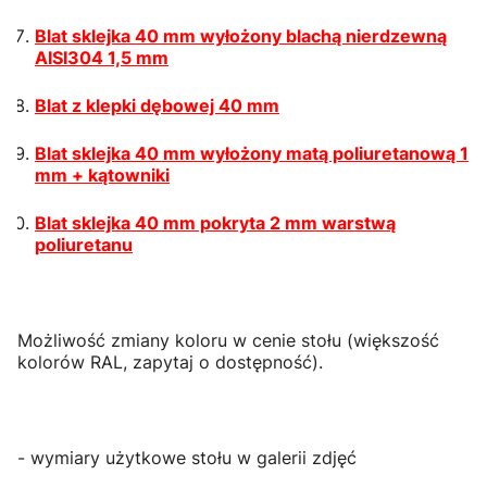
Blat sklejka 40 mm wyłożony blachą nierdzewną
AISI304 1,5 mm
Blat z klepki dębowej 40 mm
Blat sklejka 40 mm wyłożony matą poliuretanową 1
mm + kątowniki
Blat sklejka 40 mm pokryta 2 mm warstwą
poliuretanu
Możliwość zmiany koloru w cenie stołu (większość
kolorów RAL, zapytaj o dostępność).
- wymiary użytkowe stołu w galerii zdjęć