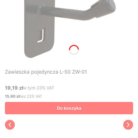
Zawieszka pojedyncza L-50 ZW-01
19,19 zł
w tym %s VAT
w tym
23%
VAT
Cena brutto
15,60 zł
bez 23% VAT
Cena netto
Do koszyka