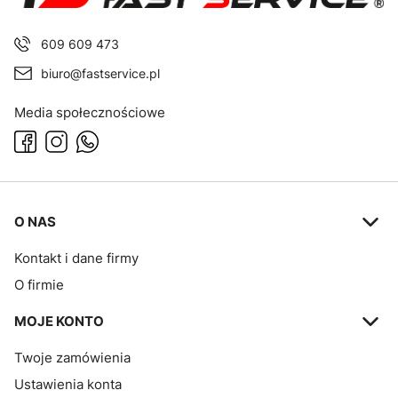
609 609 473
biuro@fastservice.pl
Media społecznościowe
Linki w stopce
O NAS
Kontakt i dane firmy
O firmie
MOJE KONTO
Twoje zamówienia
Ustawienia konta