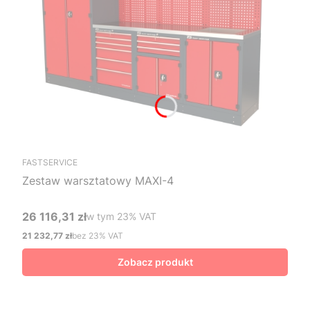
FASTSERVICE
Zestaw warsztatowy MAXI-4
26 116,31 zł
w tym %s VAT
w tym
23%
VAT
Cena brutto
21 232,77 zł
bez 23% VAT
Cena netto
Zobacz produkt