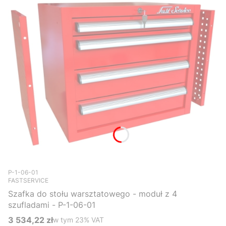
Kod produktu
P-1-06-01
FASTSERVICE
Szafka do stołu warsztatowego - moduł z 4
szufladami - P-1-06-01
3 534,22 zł
w tym %s VAT
w tym
23%
VAT
Cena brutto