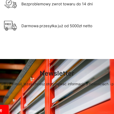
Bezproblemowy zwrot towaru do 14 dni
Darmowa przesyłka już od 5000zł netto
Newsletter
 adres e-mail, jeżeli chcesz otrzymywać informacje o nowościach i 
-mail
ę