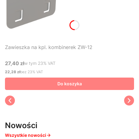
Zawieszka na kpl. kombinerek ZW-12
27,40 zł
w tym %s VAT
w tym
23%
VAT
Cena brutto
22,28 zł
bez 23% VAT
Cena netto
Do koszyka
Nowości
Wszystkie nowości