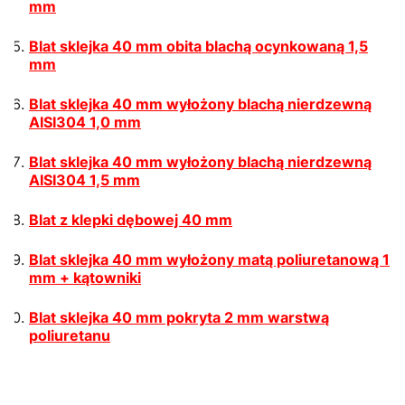
mm
Blat sklejka 40 mm obita blachą ocynkowaną 1,5
mm
Blat sklejka 40 mm wyłożony blachą nierdzewną
AISI304 1,0 mm
Blat sklejka 40 mm wyłożony blachą nierdzewną
AISI304 1,5 mm
Blat z klepki dębowej 40 mm
Blat sklejka 40 mm wyłożony matą poliuretanową 1
mm + kątowniki
Blat sklejka 40 mm pokryta 2 mm warstwą
poliuretanu