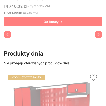
14 740,32 zł
w tym %s VAT
w tym
23%
VAT
Cena brutto
11 984,00 zł
bez 23% VAT
Cena netto
Do koszyka
Produkty dnia
Nie przegap oferowanych produktów dnia!
Product of the day