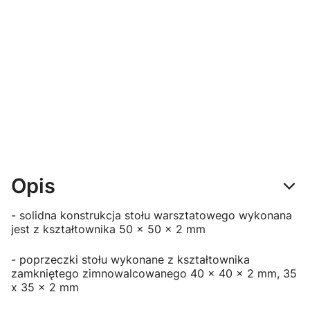
FASTSERVICE
FASTSERVICE
FASTSERVICE
Szafka do
Szafka do
Płyta
stołu
stołu
perforowana
warsztatoweg
warsztatoweg
do szafek
o - moduł z 4
o - moduł z
stołów linii P -
szufladami -
drzwiczkami -
N-4-04-09
P-1-06-01
P-1-09-01
Opis
- solidna konstrukcja stołu warsztatowego wykonana
jest z kształtownika 50 x 50 x 2 mm
- poprzeczki stołu wykonane z kształtownika
zamkniętego zimnowalcowanego 40 x 40 x 2 mm, 35
x 35 x 2 mm