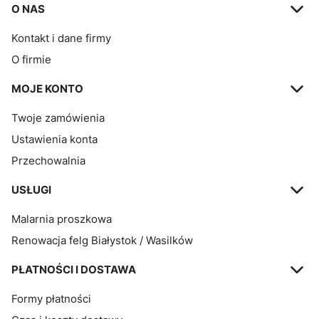
Linki w stopce
O NAS
Kontakt i dane firmy
O firmie
MOJE KONTO
Twoje zamówienia
Ustawienia konta
Przechowalnia
USŁUGI
Malarnia proszkowa
Renowacja felg Białystok / Wasilków
PŁATNOŚCI I DOSTAWA
Formy płatności