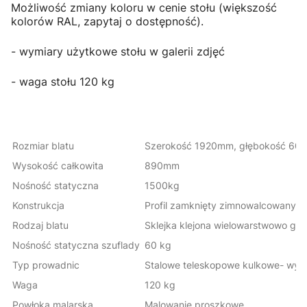
Możliwość zmiany koloru w cenie stołu (większość
kolorów RAL, zapytaj o dostępność).
- wymiary użytkowe stołu w galerii zdjęć
- waga stołu 120 kg
Rozmiar blatu
Szerokość 1920mm, głębokość 6
Wysokość całkowita
890mm
Nośność statyczna
1500kg
Konstrukcja
Profil zamknięty zimnowalcowan
Rodzaj blatu
Sklejka klejona wielowarstwowo gru
Nośność statyczna szuflady
60 kg
Typ prowadnic
Stalowe teleskopowe kulkowe- wy
Waga
120 kg
Powłoka malarska
Malowanie proszkowe