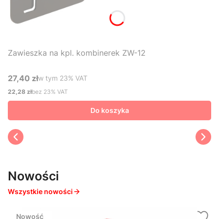
Zawieszka na kpl. kombinerek ZW-12
27,40 zł
w tym %s VAT
w tym
23%
VAT
Cena brutto
22,28 zł
bez 23% VAT
Cena netto
Do koszyka
Nowości
Wszystkie nowości
Nowość