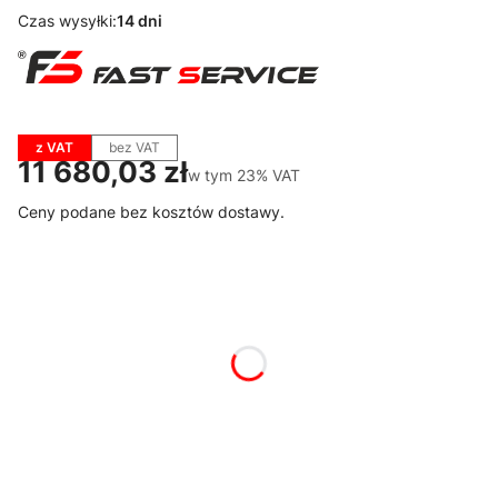
Czas wysyłki:
14 dni
z VAT
bez VAT
Cena
11 680,03 zł
w tym 23% VAT
w tym
23%
VAT
Ceny podane bez kosztów dostawy.
Wybierz wariant produktu:
Poszczególne warianty mogą różnić się ceną
*
Dostępne kolory
Pokaż wszystkie kolory
*
Rodzaj blatu
Wybierz