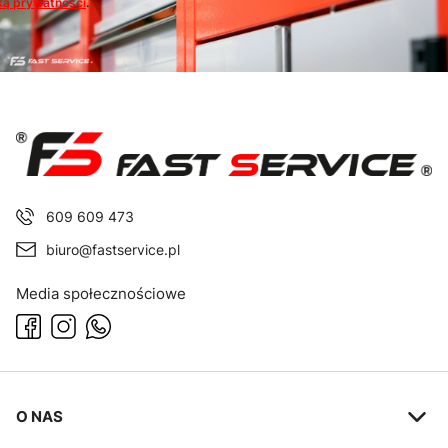
ką prywatności
.
609 609 473
biuro@fastservice.pl
Media społecznościowe
Linki w stopce
O NAS