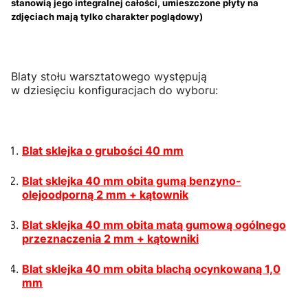
stanowią jego integralnej całości, umieszczone płyty na
zdjęciach mają tylko charakter poglądowy)
Blaty stołu warsztatowego występują
w dziesięciu konfiguracjach do wyboru:
Blat sklejka o grubości 40 mm
Blat sklejka 40 mm obita gumą benzyno-
olejoodporną 2 mm + kątownik
Blat sklejka 40 mm obita matą gumową ogólnego
przeznaczenia 2 mm + kątowniki
Blat sklejka 40 mm obita blachą ocynkowaną 1,0
mm