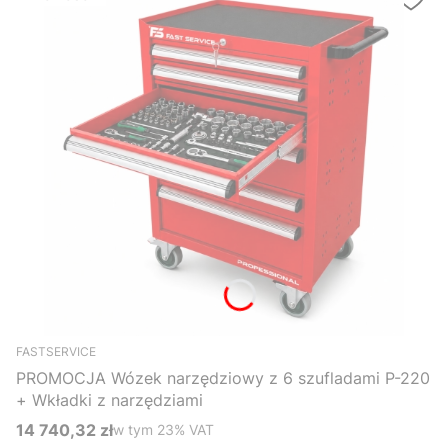
FASTSERVICE
PROMOCJA Wózek narzędziowy z 6 szufladami P-220
+ Wkładki z narzędziami
14 740,32 zł
w tym %s VAT
w tym
23%
VAT
Cena brutto