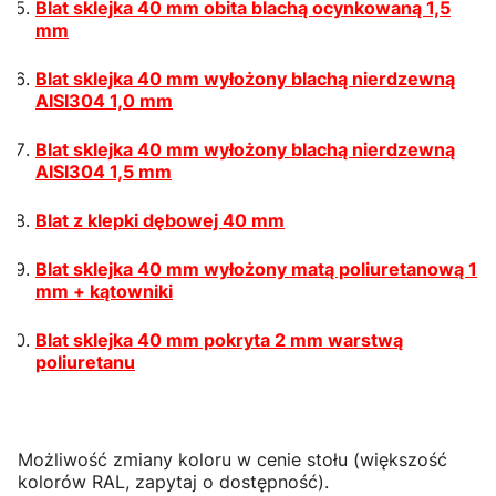
Blat sklejka 40 mm obita blachą ocynkowaną 1,5
mm
Blat sklejka 40 mm wyłożony blachą nierdzewną
AISI304 1,0 mm
Blat sklejka 40 mm wyłożony blachą nierdzewną
AISI304 1,5 mm
Blat z klepki dębowej 40 mm
Blat sklejka 40 mm wyłożony matą poliuretanową 1
mm + kątowniki
Blat sklejka 40 mm pokryta 2 mm warstwą
poliuretanu
Możliwość zmiany koloru w cenie stołu (większość
kolorów RAL, zapytaj o dostępność).