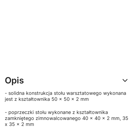
FASTSERVICE
FASTSERVICE
FASTSERVICE
FASTSERVICE
Szafka do
Szafka do
Szafka do
Płyta
stołu
stołu
stołu
perforowana
warsztatoweg
warsztatoweg
warsztatoweg
do szafek
o - moduł z 4
o - moduł z 5
o - moduł z
stołów linii P -
szufladami -
szufladami -
drzwiczkami -
N-4-04-09
P-1-06-01
P-1-062-01
P-1-09-01
Opis
- solidna konstrukcja stołu warsztatowego wykonana
jest z kształtownika 50 x 50 x 2 mm
- poprzeczki stołu wykonane z kształtownika
zamkniętego zimnowalcowanego 40 x 40 x 2 mm, 35
x 35 x 2 mm