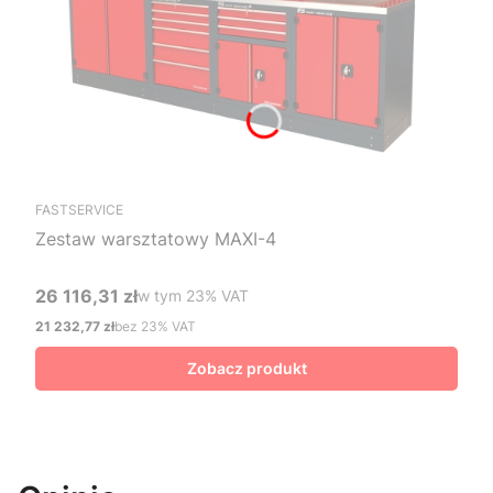
FASTSERVICE
Zestaw warsztatowy MAXI-4
26 116,31 zł
w tym %s VAT
w tym
23%
VAT
Cena brutto
21 232,77 zł
bez 23% VAT
Cena netto
Zobacz produkt