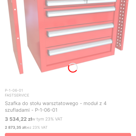
Kod produktu
P-1-06-01
FASTSERVICE
Szafka do stołu warsztatowego - moduł z 4
szufladami - P-1-06-01
3 534,22 zł
w tym %s VAT
w tym
23%
VAT
Cena brutto
2 873,35 zł
bez 23% VAT
Cena netto