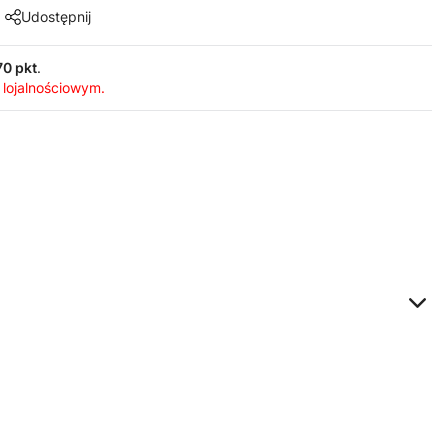
Udostępnij
70 pkt
.
 lojalnościowym.