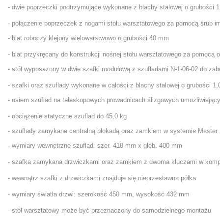
- dwie poprzeczki podtrzymujące wykonane z blachy stalowej o grubości 
- połączenie poprzeczek z nogami stołu warsztatowego za pomocą śrub i
- blat roboczy klejony wielowarstwowo o grubości 40 mm
- blat przykręcany do konstrukcji nośnej stołu warsztatowego za pomocą
- stół wyposażony w dwie szafki modułową z szufladami N-1-06-02 do z
- szafki oraz szuflady wykonane w całości z blachy stalowej o grubości 1
- osiem szuflad na teleskopowych prowadnicach ślizgowych umożliwiający
- obciążenie statyczne szuflad do 45,0 kg
- szuflady zamykane centralną blokadą oraz zamkiem w systemie Maste
- wymiary wewnętrzne szuflad: szer. 418 mm x głęb. 400 mm
- szafka zamykana drzwiczkami oraz zamkiem z dwoma kluczami w komp
- wewnątrz szafki z drzwiczkami znajduje się nieprzestawna półka
- wymiary światła drzwi: szerokość 450 mm, wysokość 432 mm
- stół warsztatowy może być przeznaczony do samodzielnego montażu