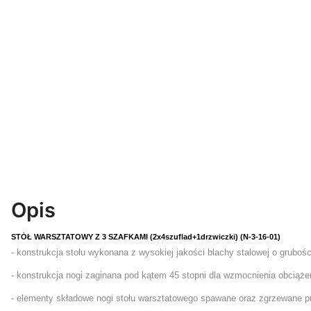
Opis
STÓŁ WARSZTATOWY Z 3 SZAFKAMI (2x4szuflad+1drzwiczki) (N-3-16-01)
- konstrukcja stołu wykonana z wysokiej jakości blachy stalowej o gruboś
- konstrukcja nogi zaginana pod kątem 45 stopni dla wzmocnienia obciążen
- elementy składowe nogi stołu warsztatowego spawane oraz zgrzewane 