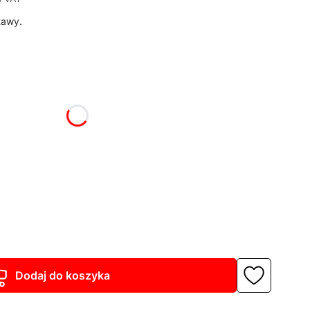
tawy.
żnić się ceną
Dodaj do koszyka