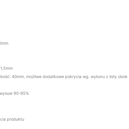
00mm
. 1,5mm
ubość: 40mm, możliwe dodatkowe pokrycia wg. wyboru z listy obok 
- wysuw 90-95%
ęcia produktu