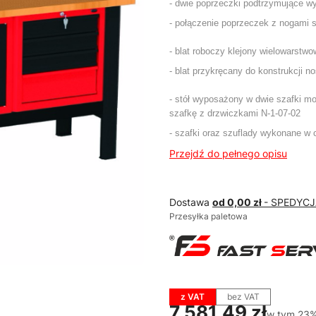
- dwie poprzeczki podtrzymujące w
- połączenie poprzeczek z nogami 
- blat roboczy klejony wielowarstw
- blat przykręcany do konstrukcji
- stół wyposażony w dwie szafki m
szafkę z drzwiczkami N-1-07-02
- szafki oraz szuflady wykonane w 
Przejdź do pełnego opisu
Dostawa
od 0,00 zł
- SPEDYC
Przesyłka paletowa
z VAT
bez VAT
Cena
7 581,49 zł
w tym 23%
w tym
23