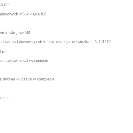
1,5 mm
mbusowych M6 w klasie 8.8
 ośmiu wkrętów M8
abudowy podstawowego stołu
oraz szafkę z drzwiczkami N-1-07-02
,0 mm
ch całkowite ich wysunięcie
r z dwoma kluczami w komplecie
lecie