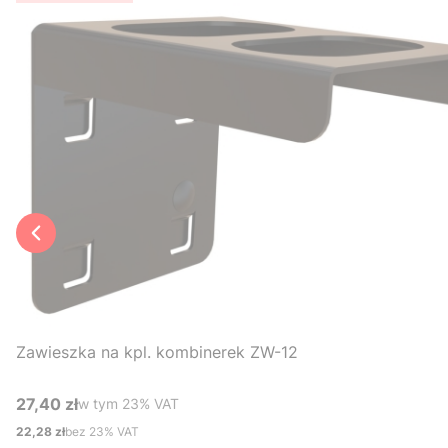
Zawieszka na kpl. kombinerek ZW-12
27,40 zł
w tym %s VAT
w tym
23%
VAT
Cena brutto
22,28 zł
bez 23% VAT
Cena netto