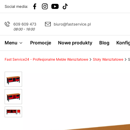
Social media:
609 609 473
biuro@fastservice.pl
08:00 - 16:00
Menu
Promocje
Nowe produkty
Blog
Konfi
Fast Service24 - Profesjonalne Meble Warsztatowe
Stoły Warsztatowe
S