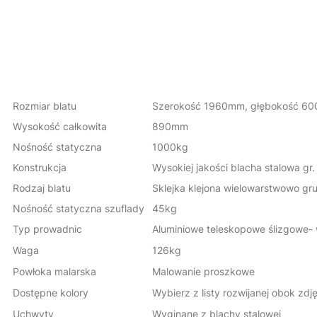
Rozmiar blatu
Szerokość 1960mm, głębokość 6
Wysokość całkowita
890mm
Nośność statyczna
1000kg
Konstrukcja
Wysokiej jakości blacha stalowa gr
Rodzaj blatu
Sklejka klejona wielowarstwowo gr
Nośność statyczna szuflady
45kg
Typ prowadnic
Aluminiowe teleskopowe ślizgowe
Waga
126kg
Powłoka malarska
Malowanie proszkowe
Dostępne kolory
Wybierz z listy rozwijanej obok zdj
Uchwyty
Wyginane z blachy stalowej