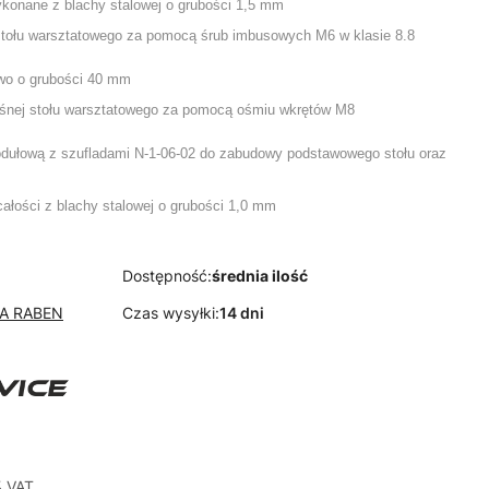
ykonane z blachy stalowej o grubości 1,5 mm
stołu warsztatowego za pomocą śrub imbusowych M6 w klasie 8.8
owo o grubości 40 mm
 nośnej stołu warsztatowego za pomocą ośmiu wkrętów M8
odułową z szufladami N-1-06-02 do zabudowy podstawowego stołu
oraz
całości z blachy stalowej o grubości 1,0 mm
Dostępność:
średnia ilość
JA RABEN
Czas wysyłki:
14 dni
 VAT
%
VAT