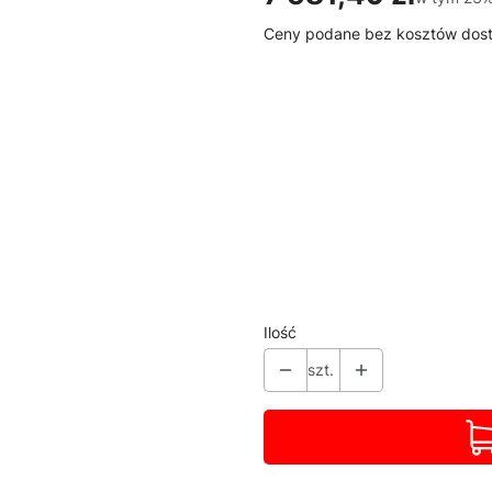
Ceny podane bez kosztów dos
Wybierz wariant produktu:
Poszczególne warianty mogą ró
*
Dostępne kolory
Pokaż wszystkie kolory
*
Rodzaj blatu
Wybierz
Ilość
szt.