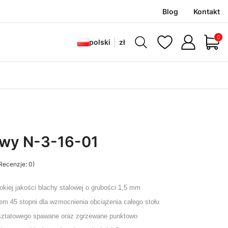
Blog
Kontakt
Produ
polski
zł
owy N-3-16-01
Recenzje: 0)
okiej jakości blachy stalowej o grubości 1,5 mm
tem 45 stopni dla wzmocnienia obciążenia całego stołu
rsztatowego spawane oraz zgrzewane punktowo