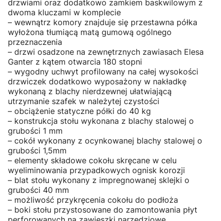
drzwiami oraz dodatkowo zamkiem baskwilowym z
dwoma kluczami w komplecie
– wewnątrz komory znajduje się przestawna półka
wyłożona tłumiącą matą gumową ogólnego
przeznaczenia
– drzwi osadzone na zewnętrznych zawiasach Elesa
Ganter z kątem otwarcia 180 stopni
– wygodny uchwyt profilowany na całej wysokości
drzwiczek dodatkowo wyposażony w nakładkę
wykonaną z blachy nierdzewnej ułatwiającą
utrzymanie szafek w należytej czystości
– obciążenie statyczne półki do 40 kg
– konstrukcja stołu wykonana z blachy stalowej o
grubości 1 mm
– cokół wykonany z ocynkowanej blachy stalowej o
grubości 1,5mm
– elementy składowe cokołu skręcane w celu
wyeliminowania przypadkowych ognisk korozji
– blat stołu wykonany z impregnowanej sklejki o
grubości 40 mm
– możliwość przykręcenia cokołu do podłoża
– boki stołu przystosowane do zamontowania płyt
perforowanych na zawieszki narzędziowe