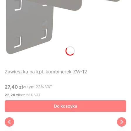
Zawieszka na kpl. kombinerek ZW-12
27,40 zł
w tym %s VAT
w tym
23%
VAT
Cena brutto
22,28 zł
bez 23% VAT
Cena netto
Do koszyka