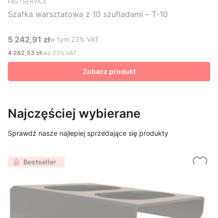
FASTSERVICE
Szafka warsztatowa z 10 szufladami – T-10
5 242,91 zł
w tym %s VAT
w tym
23%
VAT
Cena brutto
4 262,53 zł
bez 23% VAT
Cena netto
Zobacz produkt
Najczęściej wybierane
Sprawdź nasze najlepiej sprzedające się produkty
Bestseller