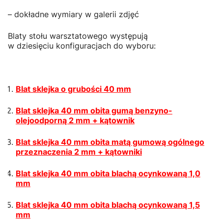
– dokładne wymiary w galerii zdjęć
Blaty stołu warsztatowego występują
w dziesięciu konfiguracjach do wyboru:
Blat sklejka o grubości 40 mm
Blat sklejka 40 mm obita gumą benzyno-
olejoodporną 2 mm + kątownik
Blat sklejka 40 mm obita matą gumową ogólnego
przeznaczenia 2 mm + kątowniki
Blat sklejka 40 mm obita blachą ocynkowaną 1,0
mm
Blat sklejka 40 mm obita blachą ocynkowaną 1,5
mm