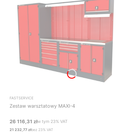
FASTSERVICE
Zestaw warsztatowy MAXI-4
26 116,31 zł
w tym %s VAT
w tym
23%
VAT
Cena brutto
21 232,77 zł
bez 23% VAT
Cena netto