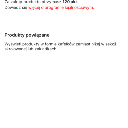
Za zakup produktu otrzymasz
120 pkt
.
Dowiedz się
więcej o programie lojalnościowym.
Produkty powiązane
Wyświetl produkty w formie kafelków zamiast niżej w sekcji
skrolowanej lub zakładkach.
FASTSERVICE
FASTSERVICE
FASTSERVICE
FASTSERVICE
Szafka
Szafka
Szafka
Szafka
warsztatowa z
warsztatowa z
warsztatowa z
warsztatowa z
10 szufladami
6 szufladami –
drzwiami – T-
koszem i
– T-10
T-14
40
uchwytem na
papier – T-50