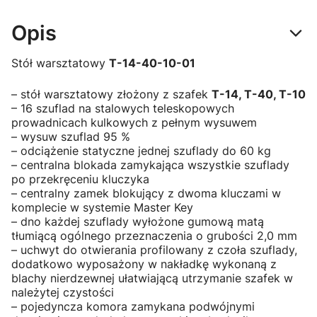
Opis
Stół warsztatowy
T-14-40-10-01
– stół warsztatowy złożony z szafek
T-14, T-40, T-10
– 16 szuflad na stalowych teleskopowych
prowadnicach kulkowych z pełnym wysuwem
– wysuw szuflad 95 %
– odciążenie statyczne jednej szuflady do 60 kg
– centralna blokada zamykająca wszystkie szuflady
po przekręceniu kluczyka
– centralny zamek blokujący z dwoma kluczami w
komplecie w systemie Master Key
– dno każdej szuflady wyłożone gumową matą
tłumiącą ogólnego przeznaczenia o grubości 2,0 mm
– uchwyt do otwierania profilowany z czoła szuflady,
dodatkowo wyposażony w nakładkę wykonaną z
blachy nierdzewnej ułatwiającą utrzymanie szafek w
należytej czystości
– pojedyncza komora zamykana podwójnymi