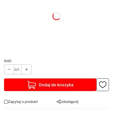
*
Kolor korpusu
Pokaż wszystkie kolory
*
Blat stołu
Wybierz
*
Cokół
Wybierz
Ilość
szt.
Dodaj do koszyka
Zapytaj o produkt
Udostępnij