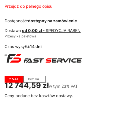
Przejdź do pełnego opisu
Dostępność:
dostępny na zamówienie
Dostawa
od 0,00 zł
- SPEDYCJA RABEN
Przesyłka paletowa
Czas wysyłki:
14 dni
z VAT
bez VAT
Cena
12 744,59 zł
w tym 23% VAT
w tym
23%
VAT
Ceny podane bez kosztów dostawy.
Wybierz wariant produktu:
Poszczególne warianty mogą różnić się ceną