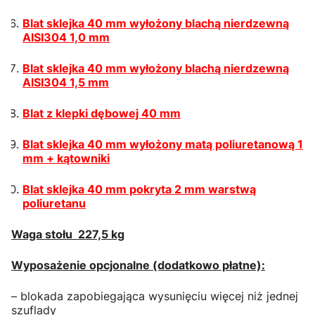
Blat sklejka 40 mm wyłożony blachą nierdzewną
AISI304 1,0 mm
Blat sklejka 40 mm wyłożony blachą nierdzewną
AISI304 1,5 mm
Blat z klepki dębowej 40 mm
Blat sklejka 40 mm wyłożony matą poliuretanową 1
mm + kątowniki
Blat sklejka 40 mm pokryta 2 mm warstwą
poliuretanu
Waga stołu 227,5 kg
Wyposażenie opcjonalne (dodatkowo płatne):
– blokada zapobiegająca wysunięciu więcej niż jednej
szuflady