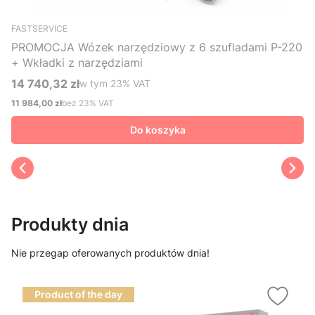
FASTSERVICE
PROMOCJA Wózek narzędziowy z 6 szufladami P-220
+ Wkładki z narzędziami
14 740,32 zł
w tym %s VAT
w tym
23%
VAT
Cena brutto
11 984,00 zł
bez 23% VAT
Cena netto
Do koszyka
Produkty dnia
Nie przegap oferowanych produktów dnia!
Product of the day