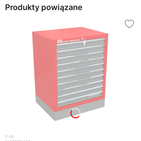
Produkty powiązane
Kod produktu
T-10