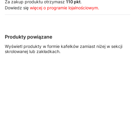
Za zakup produktu otrzymasz
110 pkt
.
Dowiedz się
więcej o programie lojalnościowym.
Produkty powiązane
Wyświetl produkty w formie kafelków zamiast niżej w sekcji
skrolowanej lub zakładkach.
FASTSERVICE
FASTSERVICE
FASTSERVICE
FASTSERVICE
Szafka
Szafka
Szafka
Szafka
warsztatowa z
warsztatowa z
warsztatowa z
warsztatowa z
6 szufladami –
3 szufladami i
drzwiami – T-
koszem i
T-20
drzwiami – T-
40
uchwytem na
30
papier – T-50