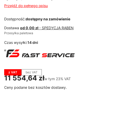
Przejdź do pełnego opisu
Dostępność:
dostępny na zamówienie
Dostawa
od 0,00 zł
- SPEDYCJA RABEN
Przesyłka paletowa
Czas wysyłki:
14 dni
z VAT
bez VAT
Cena
11 554,64 zł
w tym 23% VAT
w tym
23%
VAT
Ceny podane bez kosztów dostawy.
Wybierz wariant produktu:
Poszczególne warianty mogą różnić się ceną