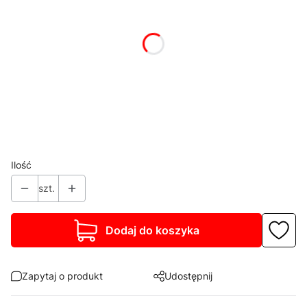
*
Kolor korpusu
Pokaż wszystkie kolory
*
Blat stołu
Wybierz
*
Cokół
Wybierz
Ilość
szt.
Dodaj do koszyka
Zapytaj o produkt
Udostępnij