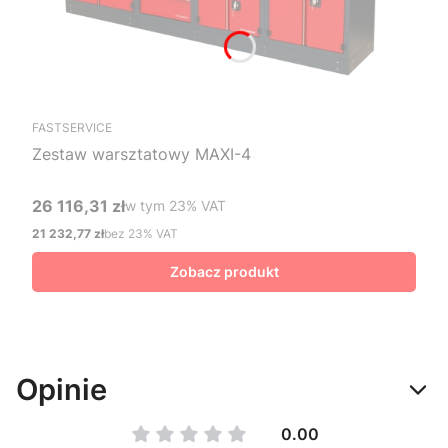
FASTSERVICE
Zestaw warsztatowy MAXI-4
26 116,31 zł
w tym %s VAT
w tym
23%
VAT
Cena brutto
21 232,77 zł
bez 23% VAT
Cena netto
Zobacz produkt
Opinie
0.00