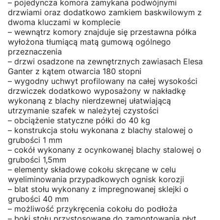
– pojedyncza komora zamykana podwójnymi
drzwiami oraz dodatkowo zamkiem baskwilowym z
dwoma kluczami w komplecie
– wewnątrz komory znajduje się przestawna półka
wyłożona tłumiącą matą gumową ogólnego
przeznaczenia
– drzwi osadzone na zewnętrznych zawiasach Elesa
Ganter z kątem otwarcia 180 stopni
– wygodny uchwyt profilowany na całej wysokości
drzwiczek dodatkowo wyposażony w nakładkę
wykonaną z blachy nierdzewnej ułatwiającą
utrzymanie szafek w należytej czystości
– obciążenie statyczne półki do 40 kg
– konstrukcja stołu wykonana z blachy stalowej o
grubości 1 mm
– cokół wykonany z ocynkowanej blachy stalowej o
grubości 1,5mm
– elementy składowe cokołu skręcane w celu
wyeliminowania przypadkowych ognisk korozji
– blat stołu wykonany z impregnowanej sklejki o
grubości 40 mm
– możliwość przykręcenia cokołu do podłoża
– boki stołu przystosowane do zamontowania płyt