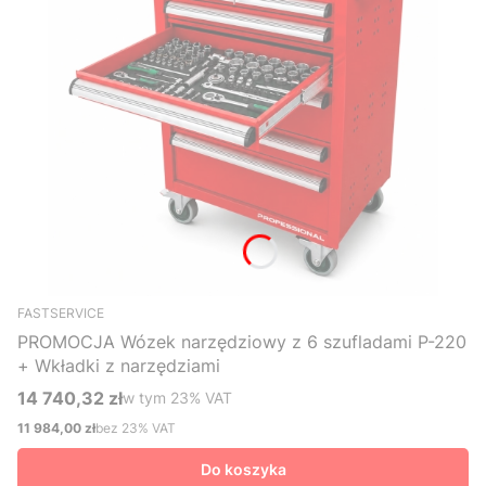
FASTSERVICE
PROMOCJA Wózek narzędziowy z 6 szufladami P-220
+ Wkładki z narzędziami
14 740,32 zł
w tym %s VAT
w tym
23%
VAT
Cena brutto
11 984,00 zł
bez 23% VAT
Cena netto
Do koszyka