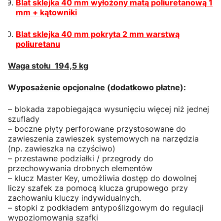
Blat sklejka 40 mm wyłożony matą poliuretanową 1
mm + kątowniki
Blat sklejka 40 mm pokryta 2 mm warstwą
poliuretanu
Waga stołu 194,5 kg
Wyposażenie opcjonalne (dodatkowo płatne):
– blokada zapobiegająca wysunięciu więcej niż jednej
szuflady
– boczne płyty perforowane przystosowane do
zawieszenia zawieszek systemowych na narzędzia
(np. zawieszka na czyściwo)
– przestawne podziałki / przegrody do
przechowywania drobnych elementów
– klucz Master Key, umożliwia dostęp do dowolnej
liczy szafek za pomocą klucza grupowego przy
zachowaniu kluczy indywidualnych.
– stopki z podkładem antypoślizgowym do regulacji
wypoziomowania szafki