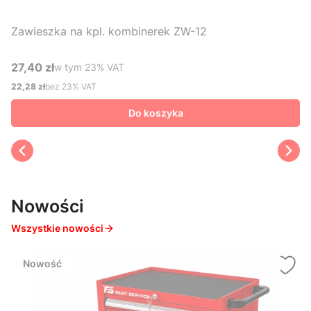
Zawieszka na kpl. kombinerek ZW-12
27,40 zł
w tym %s VAT
w tym
23%
VAT
Cena brutto
22,28 zł
bez 23% VAT
Cena netto
Do koszyka
Nowości
Wszystkie nowości
Nowość