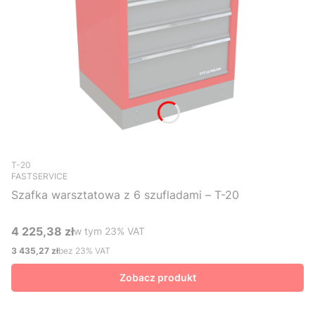
Kod produktu
T-20
FASTSERVICE
Szafka warsztatowa z 6 szufladami – T-20
4 225,38 zł
w tym %s VAT
w tym
23%
VAT
Cena brutto
3 435,27 zł
bez 23% VAT
Cena netto
Zobacz produkt