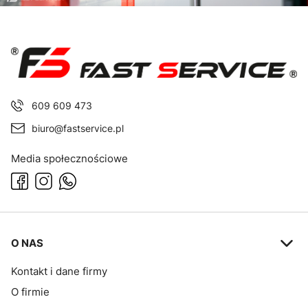
609 609 473
biuro@fastservice.pl
Media społecznościowe
Linki w stopce
O NAS
Kontakt i dane firmy
O firmie