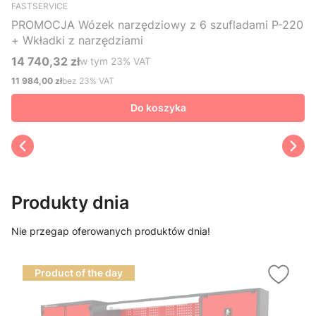
FASTSERVICE
PROMOCJA Wózek narzędziowy z 6 szufladami P-220
+ Wkładki z narzędziami
14 740,32 zł
w tym %s VAT
w tym
23%
VAT
Cena brutto
11 984,00 zł
bez 23% VAT
Cena netto
Do koszyka
Produkty dnia
Nie przegap oferowanych produktów dnia!
Product of the day