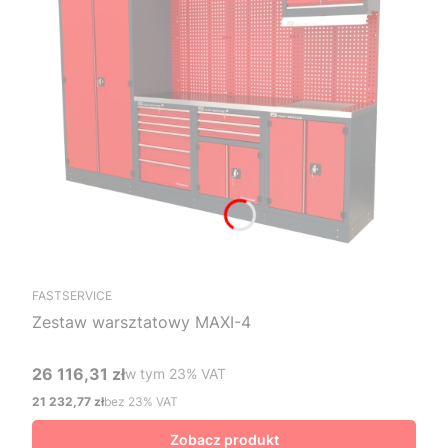
FASTSERVICE
Zestaw warsztatowy MAXI-4
26 116,31 zł
w tym %s VAT
w tym
23%
VAT
Cena brutto
21 232,77 zł
bez 23% VAT
Cena netto
Zobacz produkt