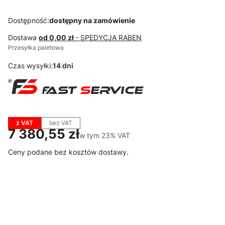
Dostępność:
dostępny na zamówienie
Dostawa
od 0,00 zł
- SPEDYCJA RABEN
Przesyłka paletowa
Czas wysyłki:
14 dni
z VAT
bez VAT
Cena
7 380,55 zł
w tym 23% VAT
w tym
23%
VAT
Ceny podane bez kosztów dostawy.
Wybierz wariant produktu:
Poszczególne warianty mogą różnić się ceną
*
Kolor korpusu