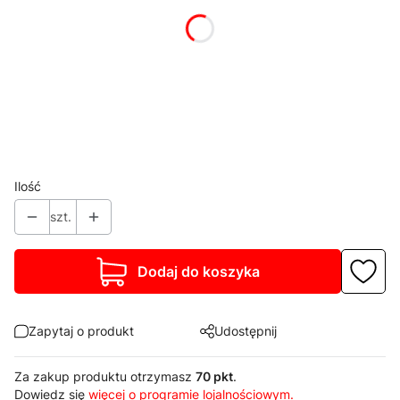
Pokaż wszystkie kolory
*
Blat stołu
Wybierz
*
Cokół
Wybierz
Ilość
szt.
Dodaj do koszyka
Zapytaj o produkt
Udostępnij
Za zakup produktu otrzymasz
70 pkt
.
Dowiedz się
więcej o programie lojalnościowym.