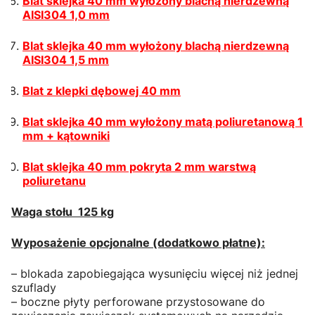
Blat sklejka 40 mm wyłożony blachą nierdzewną
AISI304 1,0 mm
Blat sklejka 40 mm wyłożony blachą nierdzewną
AISI304 1,5 mm
Blat z klepki dębowej 40 mm
Blat sklejka 40 mm wyłożony matą poliuretanową 1
mm + kątowniki
Blat sklejka 40 mm pokryta 2 mm warstwą
poliuretanu
Waga stołu 125 kg
Wyposażenie opcjonalne (dodatkowo płatne):
– blokada zapobiegająca wysunięciu więcej niż jednej
szuflady
– boczne płyty perforowane przystosowane do