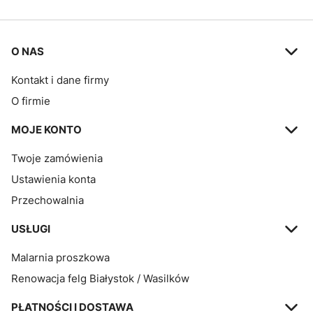
Linki w stopce
O NAS
Kontakt i dane firmy
O firmie
MOJE KONTO
Twoje zamówienia
Ustawienia konta
Przechowalnia
USŁUGI
Malarnia proszkowa
Renowacja felg Białystok / Wasilków
PŁATNOŚCI I DOSTAWA