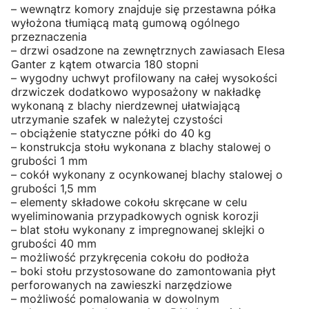
– wewnątrz komory znajduje się przestawna półka
wyłożona tłumiącą matą gumową ogólnego
przeznaczenia
– drzwi osadzone na zewnętrznych zawiasach Elesa
Ganter z kątem otwarcia 180 stopni
– wygodny uchwyt profilowany na całej wysokości
drzwiczek dodatkowo wyposażony w nakładkę
wykonaną z blachy nierdzewnej ułatwiającą
utrzymanie szafek w należytej czystości
– obciążenie statyczne półki do 40 kg
– konstrukcja stołu wykonana z blachy stalowej o
grubości 1 mm
– cokół wykonany z ocynkowanej blachy stalowej o
grubości 1,5 mm
– elementy składowe cokołu skręcane w celu
wyeliminowania przypadkowych ognisk korozji
– blat stołu wykonany z impregnowanej sklejki o
grubości 40 mm
– możliwość przykręcenia cokołu do podłoża
– boki stołu przystosowane do zamontowania płyt
perforowanych na zawieszki narzędziowe
– możliwość pomalowania w dowolnym