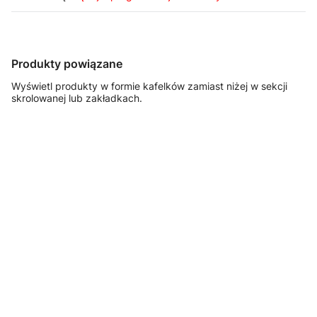
Produkty powiązane
Wyświetl produkty w formie kafelków zamiast niżej w sekcji
skrolowanej lub zakładkach.
FASTSERVICE
FASTSERVICE
FASTSERVICE
Szafka
Szafka
Szafka
warsztatowa z
warsztatowa z
warsztatowa z
6 szufladami –
drzwiami – T-
koszem i
T-17
40
uchwytem na
papier – T-50