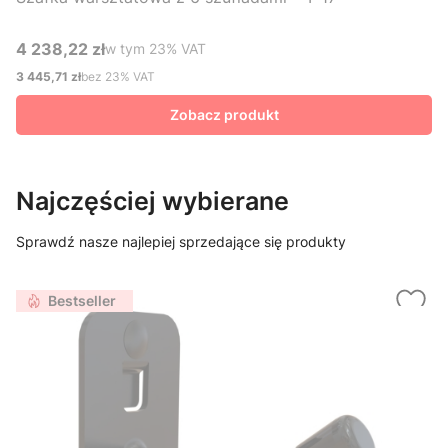
4 238,22 zł
w tym %s VAT
w tym
23%
VAT
Cena brutto
3 445,71 zł
bez 23% VAT
Cena netto
Zobacz produkt
Najczęściej wybierane
Sprawdź nasze najlepiej sprzedające się produkty
Bestseller