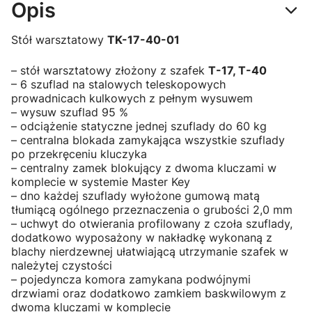
Opis
Stół warsztatowy
TK-17-40-01
– stół warsztatowy złożony z szafek
T-17, T-40
– 6 szuflad na stalowych teleskopowych
prowadnicach kulkowych z pełnym wysuwem
– wysuw szuflad 95 %
– odciążenie statyczne jednej szuflady do 60 kg
– centralna blokada zamykająca wszystkie szuflady
po przekręceniu kluczyka
– centralny zamek blokujący z dwoma kluczami w
komplecie w systemie Master Key
– dno każdej szuflady wyłożone gumową matą
tłumiącą ogólnego przeznaczenia o grubości 2,0 mm
– uchwyt do otwierania profilowany z czoła szuflady,
dodatkowo wyposażony w nakładkę wykonaną z
blachy nierdzewnej ułatwiającą utrzymanie szafek w
należytej czystości
– pojedyncza komora zamykana podwójnymi
drzwiami oraz dodatkowo zamkiem baskwilowym z
dwoma kluczami w komplecie