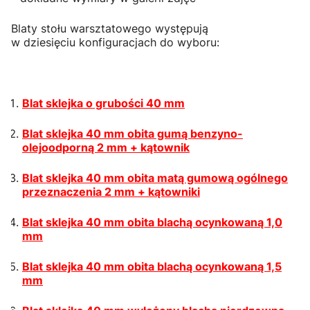
Blaty stołu warsztatowego występują
w dziesięciu konfiguracjach do wyboru:
Blat sklejka o grubości 40 mm
Blat sklejka 40 mm obita gumą benzyno-
olejoodporną 2 mm + kątownik
Blat sklejka 40 mm obita matą gumową ogólnego
przeznaczenia 2 mm + kątowniki
Blat sklejka 40 mm obita blachą ocynkowaną 1,0
mm
Blat sklejka 40 mm obita blachą ocynkowaną 1,5
mm