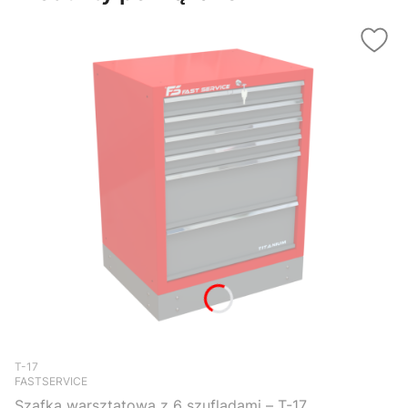
Kod produktu
T-17
FASTSERVICE
Szafka warsztatowa z 6 szufladami – T-17