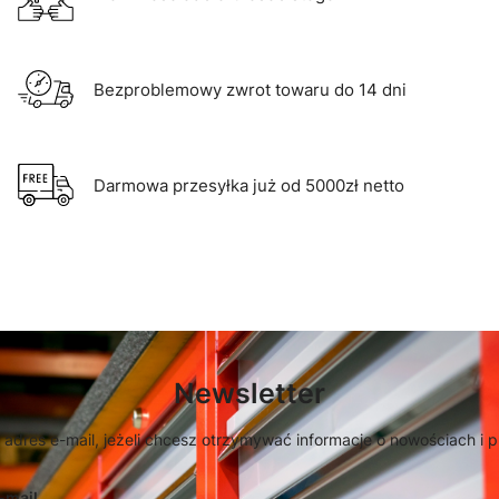
Bezproblemowy zwrot towaru do 14 dni
Darmowa przesyłka już od 5000zł netto
Newsletter
 adres e-mail, jeżeli chcesz otrzymywać informacje o nowościach i 
-mail