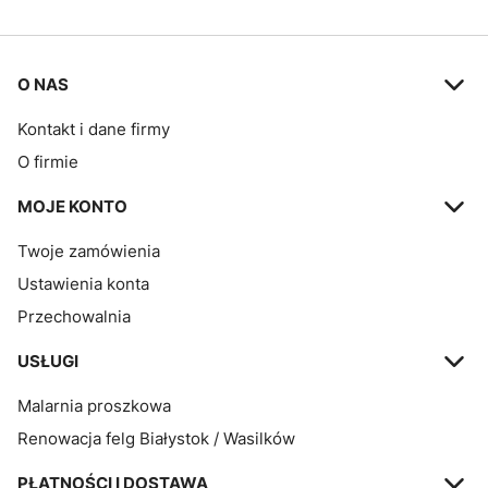
Linki w stopce
O NAS
Kontakt i dane firmy
O firmie
MOJE KONTO
Twoje zamówienia
Ustawienia konta
Przechowalnia
USŁUGI
Malarnia proszkowa
Renowacja felg Białystok / Wasilków
PŁATNOŚCI I DOSTAWA