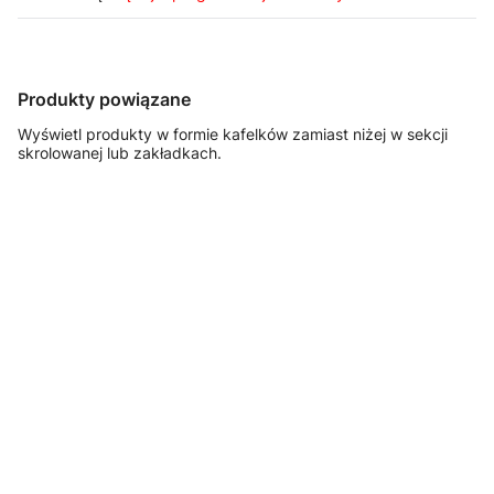
Produkty powiązane
Wyświetl produkty w formie kafelków zamiast niżej w sekcji
skrolowanej lub zakładkach.
FASTSERVICE
Szafka
warsztatowa z
4 szufladami –
T-23