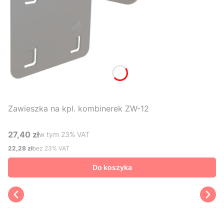
Zawieszka na kpl. kombinerek ZW-12
27,40 zł
w tym %s VAT
w tym
23%
VAT
Cena brutto
22,28 zł
bez 23% VAT
Cena netto
Do koszyka