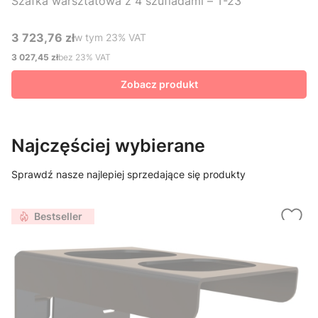
Szafka warsztatowa z 4 szufladami – T-23
3 723,76 zł
w tym %s VAT
w tym
23%
VAT
Cena brutto
3 027,45 zł
bez 23% VAT
Cena netto
Zobacz produkt
Najczęściej wybierane
Sprawdź nasze najlepiej sprzedające się produkty
Bestseller