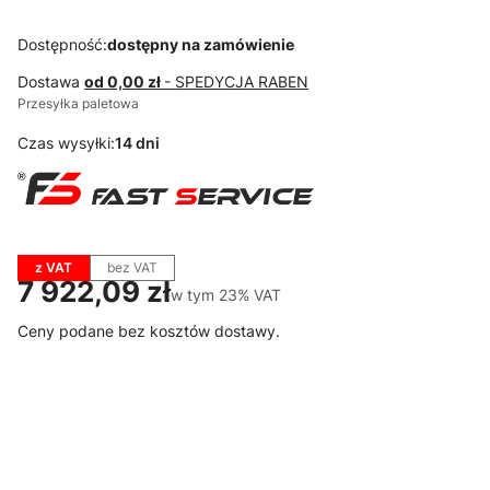
Dostępność:
dostępny na zamówienie
Dostawa
od 0,00 zł
- SPEDYCJA RABEN
Przesyłka paletowa
Czas wysyłki:
14 dni
z VAT
bez VAT
Cena
7 922,09 zł
w tym 23% VAT
w tym
23%
VAT
Ceny podane bez kosztów dostawy.
Wybierz wariant produktu:
Poszczególne warianty mogą różnić się ceną
*
Kolor korpusu