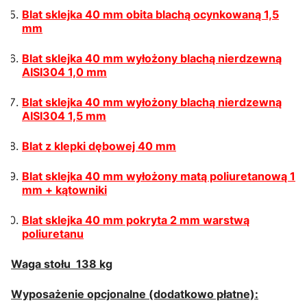
Blat sklejka 40 mm obita blachą ocynkowaną 1,5
mm
Blat sklejka 40 mm wyłożony blachą nierdzewną
AISI304 1,0 mm
Blat sklejka 40 mm wyłożony blachą nierdzewną
AISI304 1,5 mm
Blat z klepki dębowej 40 mm
Blat sklejka 40 mm wyłożony matą poliuretanową 1
mm + kątowniki
Blat sklejka 40 mm pokryta 2 mm warstwą
poliuretanu
Waga stołu 138 kg
Wyposażenie opcjonalne (dodatkowo płatne):