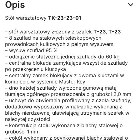
Opis
Stół warsztatowy
TK-23-23-01
– stół warsztatowy złożony z szafek
T-23, T-23
– 8 szuflad na stalowych teleskopowych
prowadnicach kulkowych z pełnym wysuwem
– wysuw szuflad 95 %
– odciążenie statyczne jednej szuflady do 60 kg
– centralna blokada zamykająca wszystkie szuflady
po przekręceniu kluczyka
– centralny zamek blokujący z dwoma kluczami w
komplecie w systemie Master Key
– dno każdej szuflady wyłożone gumową matą
tłumiącą ogólnego przeznaczenia o grubości 2,0 mm
– uchwyt do otwierania profilowany z czoła szuflady,
dodatkowo wyposażony w nakładkę wykonaną z
blachy nierdzewnej ułatwiającą utrzymanie szafek w
należytej czystości
– konstrukcja stołu wykonana z blachy stalowej o
grubości 1 mm
– cokół wykonany z ocynkowanej blachy stalowej o