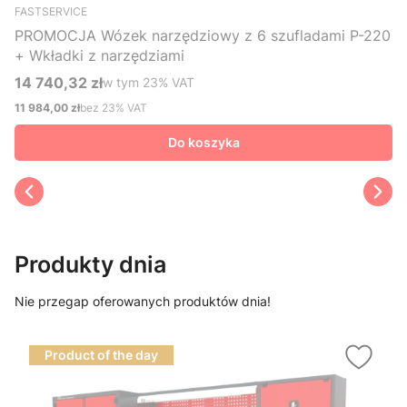
FASTSERVICE
PROMOCJA Wózek narzędziowy z 6 szufladami P-220
+ Wkładki z narzędziami
14 740,32 zł
w tym %s VAT
w tym
23%
VAT
Cena brutto
11 984,00 zł
bez 23% VAT
Cena netto
Do koszyka
Produkty dnia
Nie przegap oferowanych produktów dnia!
Product of the day