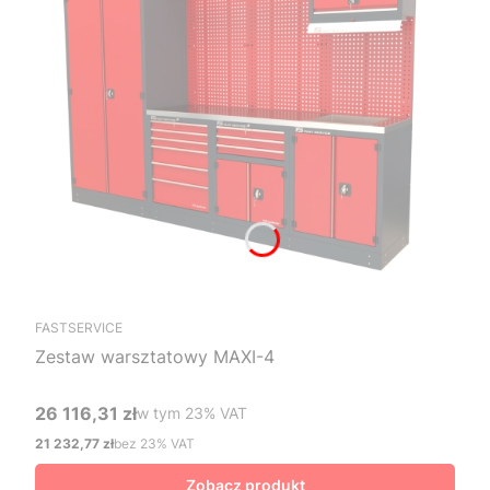
FASTSERVICE
Zestaw warsztatowy MAXI-4
26 116,31 zł
w tym %s VAT
w tym
23%
VAT
Cena brutto
21 232,77 zł
bez 23% VAT
Cena netto
Zobacz produkt