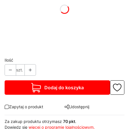
Pokaż wszystkie kolory
*
Blat stołu
Wybierz
*
Cokół
Wybierz
Ilość
szt.
Dodaj do koszyka
Zapytaj o produkt
Udostępnij
Za zakup produktu otrzymasz
70 pkt
.
Dowiedz się
więcej o programie lojalnościowym.