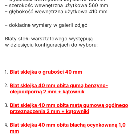
– szerokość wewnętrzna użytkowa 560 mm
– głębokość wewnętrzna użytkowa 410 mm
– dokładne wymiary w galerii zdjęć
Blaty stołu warsztatowego występują
w dziesięciu konfiguracjach do wyboru:
Blat sklejka o grubości 40 mm
Blat sklejka 40 mm obita gumą benzyno-
olejoodporną 2 mm + kątownik
Blat sklejka 40 mm obita matą gumową ogólnego
przeznaczenia 2 mm + kątowniki
Blat sklejka 40 mm obita blachą ocynkowaną 1,0
mm