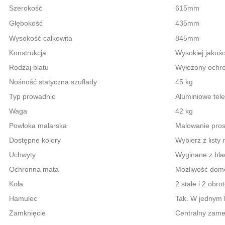
Szerokość
615mm
Głębokość
435mm
Wysokość całkowita
845mm
Konstrukcja
Wysokiej jakośc
Rodzaj blatu
Wyłożony ochro
Nośność statyczna szuflady
45 kg
Typ prowadnic
Aluminiowe tel
Waga
42 kg
Powłoka malarska
Malowanie pro
Dostępne kolory
Wybierz z listy
Uchwyty
Wyginane z bla
Ochronna mata
Możliwość dom
Koła
2 stałe i 2 obr
Hamulec
Tak. W jednym 
Zamknięcie
Centralny zame