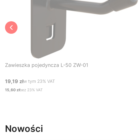
Zawieszka pojedyncza L-50 ZW-01
19,19 zł
w tym %s VAT
w tym
23%
VAT
Cena brutto
15,60 zł
bez 23% VAT
Cena netto
Do koszyka
Nowości