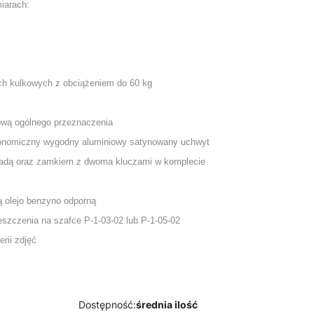
iarach:
ch kulkowych z obciążeniem do 60 kg
ową ogólnego przeznaczenia
gonomiczny wygodny aluminiowy satynowany uchwyt
okadą oraz zamkiem z dwoma kluczami w komplecie
ą olejo benzyno odporną
szczenia na szafce P-1-03-02 lub P-1-05-02
rii zdjęć
Dostępność:
średnia ilość