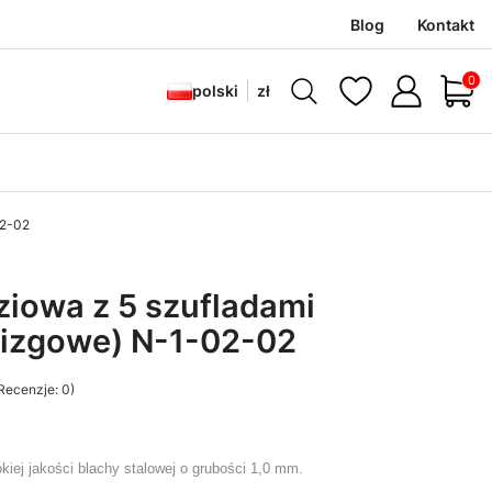
Blog
Kontakt
Produ
polski
zł
02-02
ziowa z 5 szufladami
lizgowe) N-1-02-02
Recenzje: 0)
kiej jakości blachy stalowej o grubości 1,0 mm.