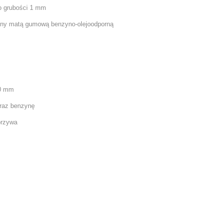
 o grubości 1 mm
żony matą gumową benzyno-olejoodporną
00 mm
oraz benzynę
orzywa