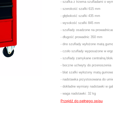
- szafka z trzema szufladami o wym
- szerokość szafki 615 mm
- głębokość szafki 435 mm
- wysokość szafki 845 mm
- szuflady osadzone na prowadnica
- długość prowadnic 350 mm
- dno szuflady wyłożone matą gum
- czoło szuflady wyposażone w er
- szuflady zamykane centralną bl
- boczne uchwyty do przenoszenia
- blat szafki wyłożony matą gumow
- nadstawka przystosowana do umie
- dokładne wymiary nadstawki w gale
- waga nadstawki: 32 kg
Przejdź do pełnego opisu