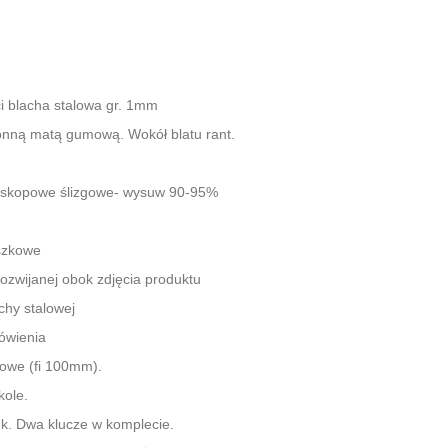
i blacha stalowa gr. 1mm
nną matą gumową. Wokół blatu rant.
eskopowe ślizgowe- wysuw 90-95%
szkowe
 rozwijanej obok zdjęcia produktu
chy stalowej
ówienia
otowe (fi 100mm).
kole.
k. Dwa klucze w komplecie.