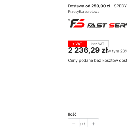
Dostawa
od 250,00 zł
- SPED
Przesyłka paletowa
z VAT
bez VAT
Cena
2 236,29 zł
w tym 23
w tym
23
Ceny podane bez kosztów dos
Wybierz wariant produktu:
Poszczególne warianty mogą ró
*
Dostępne kolory RAL
Pokaż wszystkie kolory
Ilość
szt.