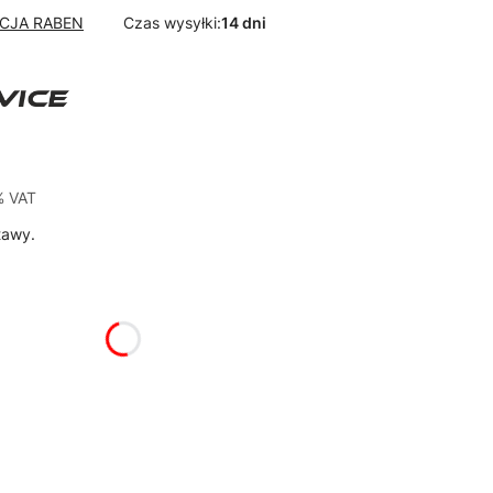
YCJA RABEN
Czas wysyłki:
14 dni
% VAT
%
VAT
tawy.
żnić się ceną