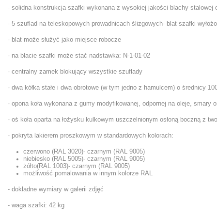
- solidna konstrukcja szafki wykonana z wysokiej jakości blachy stalowej
- 5 szuflad na teleskopowych prowadnicach ślizgowych
- blat szafki wyło
- blat może służyć jako miejsce robocze
- na blacie szafki może stać nadstawka: N-1-01-02
- centralny zamek blokujący wszystkie szuflady
- dwa kółka stałe i dwa obrotowe (w tym jedno z hamulcem) o średnicy 1
- opona koła wykonana z gumy modyfikowanej, odpornej na oleje, smary 
- oś koła oparta na łożysku kulkowym uszczelnionym osłoną boczną z tw
- pokryta lakierem proszkowym w standardowych kolorach:
czerwono (RAL 3020)- czarnym (RAL 9005)
niebiesko (RAL 5005)- czarnym (RAL 9005)
żółto(RAL 1003)- czarnym (RAL 9005)
możliwość pomalowania w innym kolorze RAL
- dokładne wymiary w galerii zdjęć
- waga szafki: 42 kg