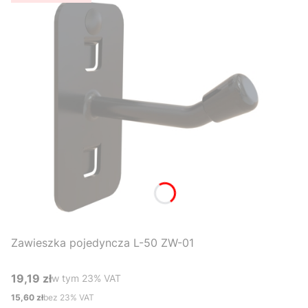
Zawieszka pojedyncza L-50 ZW-01
19,19 zł
w tym %s VAT
w tym
23%
VAT
Cena brutto
15,60 zł
bez 23% VAT
Cena netto