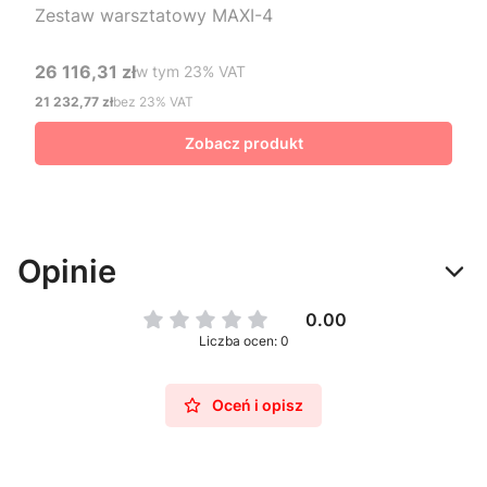
Zestaw warsztatowy MAXI-4
26 116,31 zł
w tym %s VAT
w tym
23%
VAT
Cena brutto
21 232,77 zł
bez 23% VAT
Cena netto
Zobacz produkt
Opinie
0.00
Liczba ocen: 0
Oceń i opisz