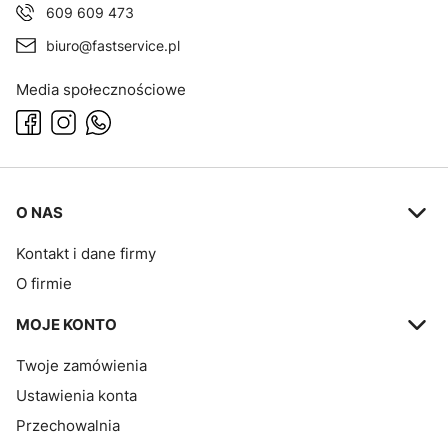
609 609 473
biuro@fastservice.pl
Media społecznościowe
Linki w stopce
O NAS
Kontakt i dane firmy
O firmie
MOJE KONTO
Twoje zamówienia
Ustawienia konta
Przechowalnia