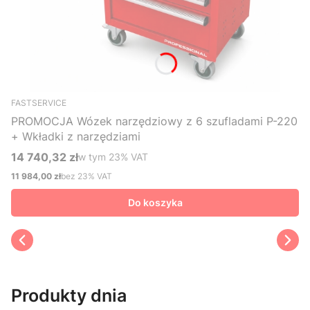
FASTSERVICE
PROMOCJA Wózek narzędziowy z 6 szufladami P-220
+ Wkładki z narzędziami
14 740,32 zł
w tym %s VAT
w tym
23%
VAT
Cena brutto
11 984,00 zł
bez 23% VAT
Cena netto
Do koszyka
Produkty dnia