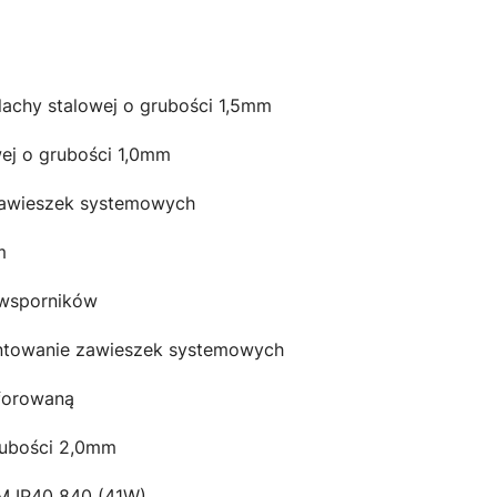
blachy stalowej o grubości 1,5mm
wej o grubości 1,0mm
 zawieszek systemowych
m
 wsporników
montowanie zawieszek systemowych
rforowaną
grubości 2,0mm
M IP40 840 (41W)