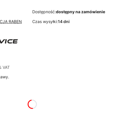
Dostępność:
dostępny na zamówienie
YCJA RABEN
Czas wysyłki:
14 dni
% VAT
%
VAT
tawy.
żnić się ceną