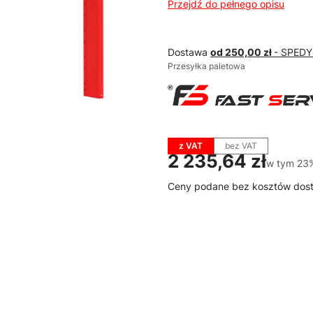
Przejdź do pełnego opisu
Dostawa
od 250,00 zł
- SPED
Przesyłka paletowa
z VAT
bez VAT
Cena
2 235,64 zł
w tym 23
w tym
23
Ceny podane bez kosztów dos
Wybierz wariant produktu:
Poszczególne warianty mogą ró
*
Dostępne kolory RAL
Pokaż wszystkie kolory