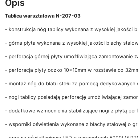
Opis
Tablica warsztatowa N-207-03
- konstrukcja nóg tablicy wykonana z wysokiej jakości 
- górna płyta wykonana z wysokiej jakości blachy stalo
- perforacja górnej płyty umożliwiająca zamontowanie
- perforacja płyty oczko 10x10mm w rozstawie co 32m
- montaż nóg do blatu stołu za pomocą dedykowanych
- nogi tablicy posiadają perforację umożliwiającej za
- dodatkowe wzmocnienia stabilizujące nogi z płytą pe
- wsporniki oświetlenia wykonane z blachy stalowej o 
- oprawa oświetleniowa LED o parametrach 5000LM PR