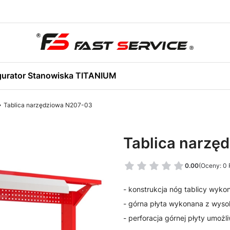
gurator Stanowiska TITANIUM
Tablica narzędziowa N207-03
Tablica narzę
0.00
(Oceny: 0 
- konstrukcja nóg tablicy wyko
- górna płyta wykonana z wysok
- perforacja górnej płyty umo