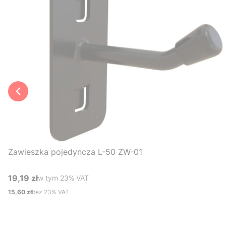
Zawieszka pojedyncza L-50 ZW-01
19,19 zł
w tym %s VAT
w tym
23%
VAT
Cena brutto
15,60 zł
bez 23% VAT
Cena netto
Do koszyka