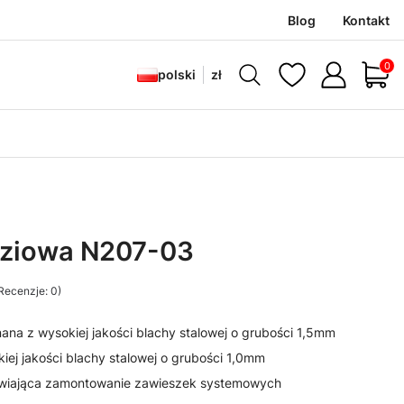
Blog
Kontakt
Produ
polski
zł
dziowa N207-03
Recenzje: 0)
nana z wysokiej jakości blachy stalowej o grubości 1,5mm
iej jakości blachy stalowej o grubości 1,0mm
żliwiająca zamontowanie zawieszek systemowych