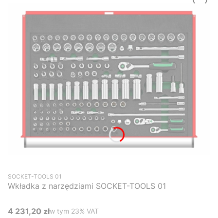
Kod produktu
SOCKET-TOOLS 01
Wkładka z narzędziami SOCKET-TOOLS 01
4 231,20 zł
w tym %s VAT
w tym
23%
VAT
Cena brutto