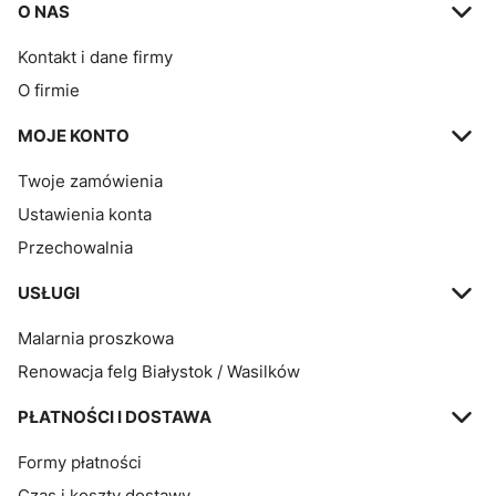
Linki w stopce
O NAS
Kontakt i dane firmy
O firmie
MOJE KONTO
Twoje zamówienia
Ustawienia konta
Przechowalnia
USŁUGI
Malarnia proszkowa
Renowacja felg Białystok / Wasilków
PŁATNOŚCI I DOSTAWA
Formy płatności
Czas i koszty dostawy