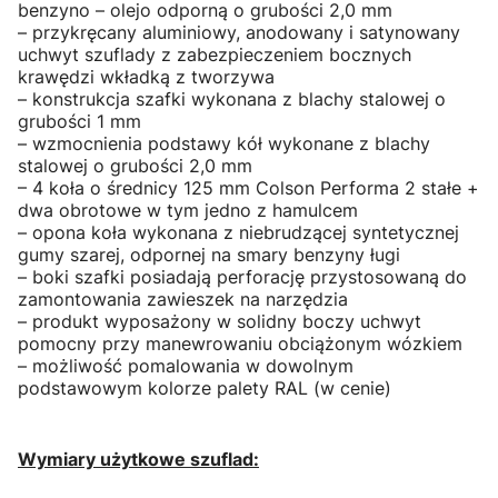
benzyno – olejo odporną o grubości 2,0 mm
– przykręcany aluminiowy, anodowany i satynowany
uchwyt szuflady z zabezpieczeniem bocznych
krawędzi wkładką z tworzywa
– konstrukcja szafki wykonana z blachy stalowej o
grubości 1 mm
– wzmocnienia podstawy kół wykonane z blachy
stalowej o grubości 2,0 mm
– 4 koła o średnicy 125 mm Colson Performa 2 stałe +
dwa obrotowe w tym jedno z hamulcem
– opona koła wykonana z niebrudzącej syntetycznej
gumy szarej, odpornej na smary benzyny ługi
– boki szafki posiadają perforację przystosowaną do
zamontowania zawieszek na narzędzia
– produkt wyposażony w solidny boczy uchwyt
pomocny przy manewrowaniu obciążonym wózkiem
– możliwość pomalowania w dowolnym
podstawowym kolorze palety RAL (w cenie)
Wymiary użytkowe szuflad: