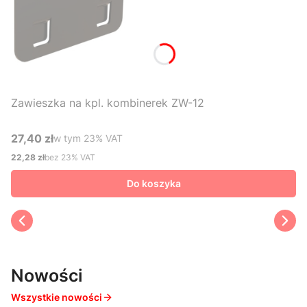
Zawieszka na kpl. kombinerek ZW-12
27,40 zł
w tym %s VAT
w tym
23%
VAT
Cena brutto
22,28 zł
bez 23% VAT
Cena netto
Do koszyka
Nowości
Wszystkie nowości