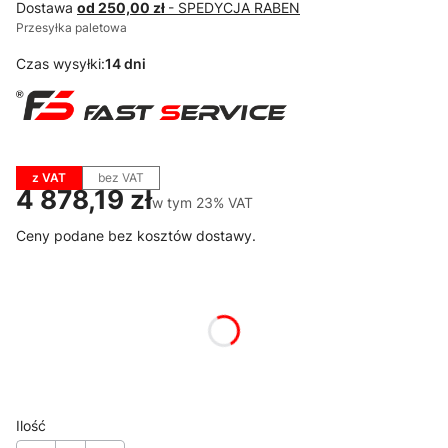
Dostawa
od 250,00 zł
- SPEDYCJA RABEN
Przesyłka paletowa
Czas wysyłki:
14 dni
z VAT
bez VAT
Cena
4 878,19 zł
w tym 23% VAT
w tym
23%
VAT
Ceny podane bez kosztów dostawy.
Wybierz wariant produktu:
Poszczególne warianty mogą różnić się ceną
*
Dostępne kolory RAL
Pokaż wszystkie kolory
Ilość