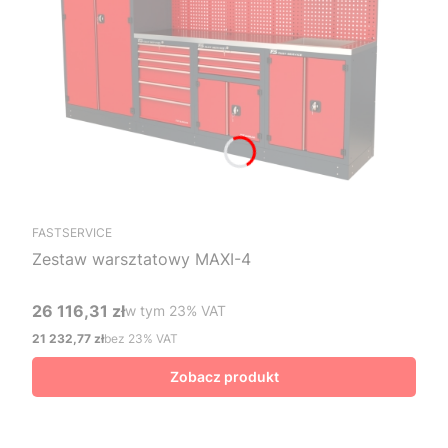
FASTSERVICE
Zestaw warsztatowy MAXI-4
26 116,31 zł
w tym %s VAT
w tym
23%
VAT
Cena brutto
21 232,77 zł
bez 23% VAT
Cena netto
Zobacz produkt