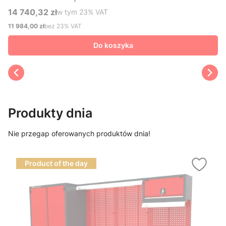
14 740,32 zł
w tym %s VAT
w tym
23%
VAT
Cena brutto
11 984,00 zł
bez 23% VAT
Cena netto
Do koszyka
Produkty dnia
Nie przegap oferowanych produktów dnia!
Product of the day