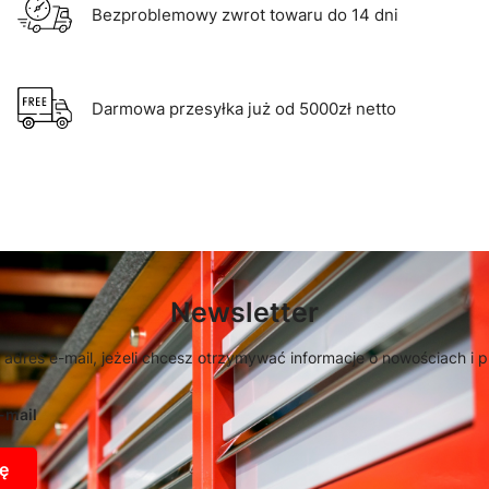
Bezproblemowy zwrot towaru do 14 dni
Darmowa przesyłka już od 5000zł netto
Newsletter
 adres e-mail, jeżeli chcesz otrzymywać informacje o nowościach i 
-mail
ę