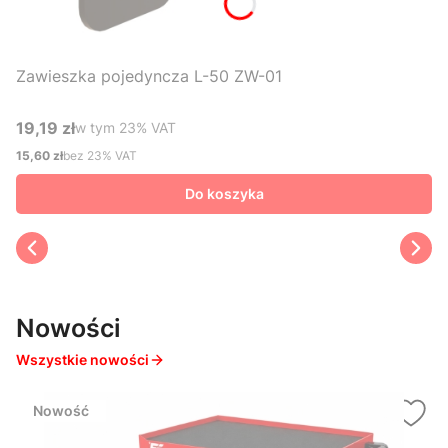
Zawieszka pojedyncza L-50 ZW-01
19,19 zł
w tym %s VAT
w tym
23%
VAT
Cena brutto
15,60 zł
bez 23% VAT
Cena netto
Do koszyka
Nowości
Wszystkie nowości
Nowość