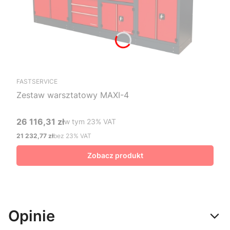
FASTSERVICE
Zestaw warsztatowy MAXI-4
26 116,31 zł
w tym %s VAT
w tym
23%
VAT
Cena brutto
21 232,77 zł
bez 23% VAT
Cena netto
Zobacz produkt
Opinie