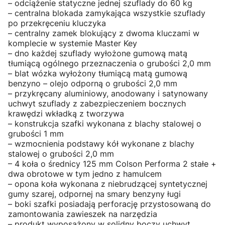
– odciążenie statyczne jednej szuflady do 60 kg
– centralna blokada zamykająca wszystkie szuflady
po przekręceniu kluczyka
– centralny zamek blokujący z dwoma kluczami w
komplecie w systemie Master Key
– dno każdej szuflady wyłożone gumową matą
tłumiącą ogólnego przeznaczenia o grubości 2,0 mm
– blat wózka wyłożony tłumiącą matą gumową
benzyno – olejo odporną o grubości 2,0 mm
– przykręcany aluminiowy, anodowany i satynowany
uchwyt szuflady z zabezpieczeniem bocznych
krawędzi wkładką z tworzywa
– konstrukcja szafki wykonana z blachy stalowej o
grubości 1 mm
– wzmocnienia podstawy kół wykonane z blachy
stalowej o grubości 2,0 mm
– 4 koła o średnicy 125 mm Colson Performa 2 stałe +
dwa obrotowe w tym jedno z hamulcem
– opona koła wykonana z niebrudzącej syntetycznej
gumy szarej, odpornej na smary benzyny ługi
– boki szafki posiadają perforację przystosowaną do
zamontowania zawieszek na narzędzia
– produkt wyposażony w solidny boczy uchwyt