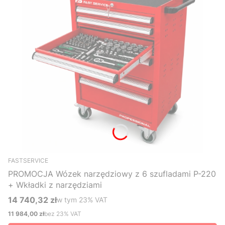
FASTSERVICE
PROMOCJA Wózek narzędziowy z 6 szufladami P-220
+ Wkładki z narzędziami
14 740,32 zł
w tym %s VAT
w tym
23%
VAT
Cena brutto
11 984,00 zł
bez 23% VAT
Cena netto