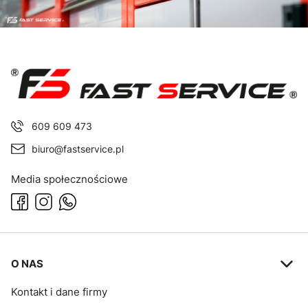
609 609 473
biuro@fastservice.pl
Media społecznościowe
Linki w stopce
O NAS
Kontakt i dane firmy