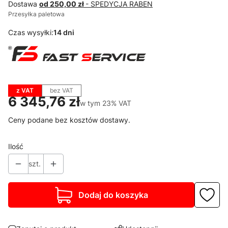
Dostawa
od 250,00 zł
- SPEDYCJA RABEN
Przesyłka paletowa
Czas wysyłki:
14 dni
z VAT
bez VAT
Cena
6 345,76 zł
w tym 23% VAT
w tym
23%
VAT
Ceny podane bez kosztów dostawy.
Ilość
szt.
Dodaj do koszyka