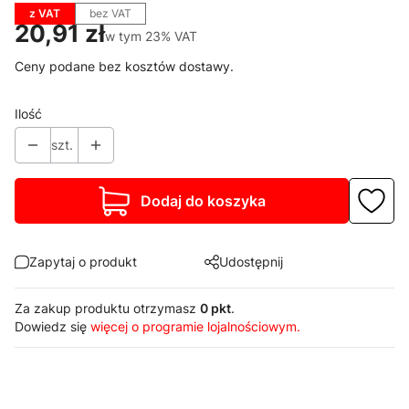
z VAT
bez VAT
Cena
20,91 zł
w tym 23% VAT
w tym
23%
VAT
Ceny podane bez kosztów dostawy.
Ilość
szt.
Dodaj do koszyka
Zapytaj o produkt
Udostępnij
Za zakup produktu otrzymasz
0 pkt
.
Dowiedz się
więcej o programie lojalnościowym.