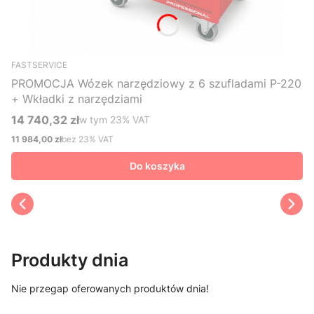
FASTSERVICE
PROMOCJA Wózek narzędziowy z 6 szufladami P-220
+ Wkładki z narzędziami
14 740,32 zł
w tym %s VAT
w tym
23%
VAT
Cena brutto
11 984,00 zł
bez 23% VAT
Cena netto
Do koszyka
Produkty dnia
Nie przegap oferowanych produktów dnia!