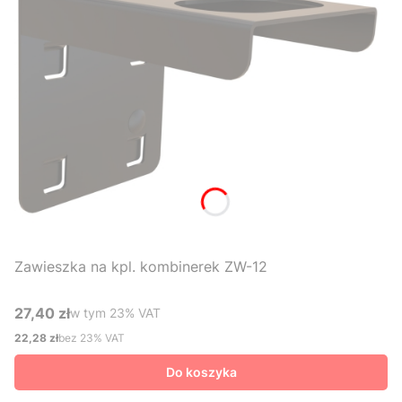
Zawieszka na kpl. kombinerek ZW-12
27,40 zł
w tym %s VAT
w tym
23%
VAT
Cena brutto
22,28 zł
bez 23% VAT
Cena netto
Do koszyka