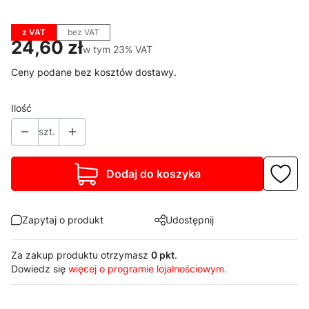
z VAT
bez VAT
Cena
24,60 zł
w tym 23% VAT
w tym
23%
VAT
Ceny podane bez kosztów dostawy.
Ilość
szt.
Dodaj do koszyka
Zapytaj o produkt
Udostępnij
Za zakup produktu otrzymasz
0 pkt
.
Dowiedz się
więcej o programie lojalnościowym.