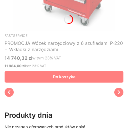
FASTSERVICE
PROMOCJA Wózek narzędziowy z 6 szufladami P-220
+ Wkładki z narzędziami
14 740,32 zł
w tym %s VAT
w tym
23%
VAT
Cena brutto
11 984,00 zł
bez 23% VAT
Cena netto
Do koszyka
Produkty dnia
Nie przegap oferowanych produktów dnia!