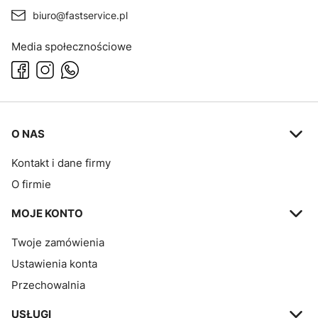
biuro@fastservice.pl
Media społecznościowe
Linki w stopce
O NAS
Kontakt i dane firmy
O firmie
MOJE KONTO
Twoje zamówienia
Ustawienia konta
Przechowalnia
USŁUGI