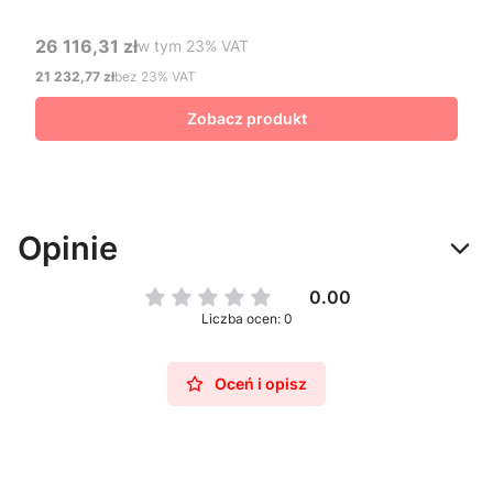
26 116,31 zł
w tym %s VAT
w tym
23%
VAT
Cena brutto
21 232,77 zł
bez 23% VAT
Cena netto
Zobacz produkt
Opinie
0.00
Liczba ocen: 0
Oceń i opisz