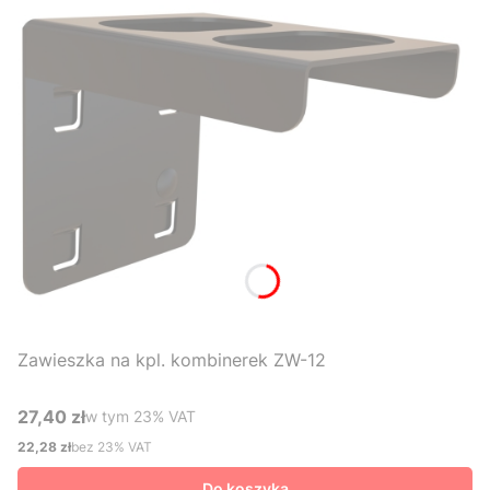
Zawieszka na kpl. kombinerek ZW-12
27,40 zł
w tym %s VAT
w tym
23%
VAT
Cena brutto
22,28 zł
bez 23% VAT
Cena netto
Do koszyka