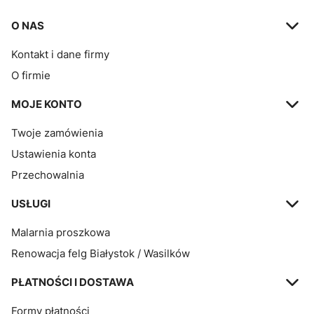
Linki w stopce
O NAS
Kontakt i dane firmy
O firmie
MOJE KONTO
Twoje zamówienia
Ustawienia konta
Przechowalnia
USŁUGI
Malarnia proszkowa
Renowacja felg Białystok / Wasilków
PŁATNOŚCI I DOSTAWA
Formy płatności