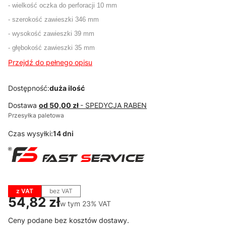
- wielkość oczka do perforacji 10 mm
- szerokość zawieszki 346 mm
- wysokość zawieszki 39 mm
- głębokość zawieszki 35 mm
Przejdź do pełnego opisu
Dostępność:
duża ilość
Dostawa
od 50,00 zł
- SPEDYCJA RABEN
Przesyłka paletowa
Czas wysyłki:
14 dni
z VAT
bez VAT
Cena
54,82 zł
w tym 23% VAT
w tym
23%
VAT
Ceny podane bez kosztów dostawy.