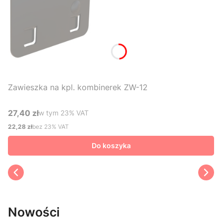
Zawieszka na kpl. kombinerek ZW-12
27,40 zł
w tym %s VAT
w tym
23%
VAT
Cena brutto
22,28 zł
bez 23% VAT
Cena netto
Do koszyka
Nowości