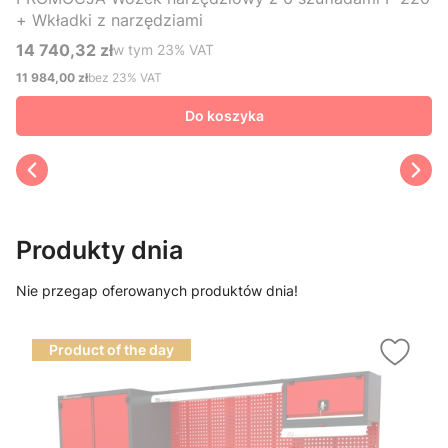
+ Wkładki z narzędziami
14 740,32 zł
w tym %s VAT
w tym
23%
VAT
Cena brutto
11 984,00 zł
bez 23% VAT
Cena netto
Do koszyka
Produkty dnia
Nie przegap oferowanych produktów dnia!
Product of the day