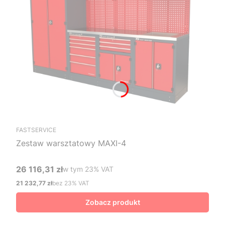
FASTSERVICE
Zestaw warsztatowy MAXI-4
26 116,31 zł
w tym %s VAT
w tym
23%
VAT
Cena brutto
21 232,77 zł
bez 23% VAT
Cena netto
Zobacz produkt