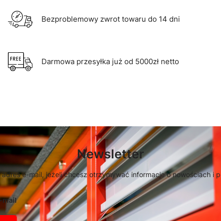
Bezproblemowy zwrot towaru do 14 dni
Darmowa przesyłka już od 5000zł netto
Newsletter
 adres e-mail, jeżeli chcesz otrzymywać informacje o nowościach i 
-mail